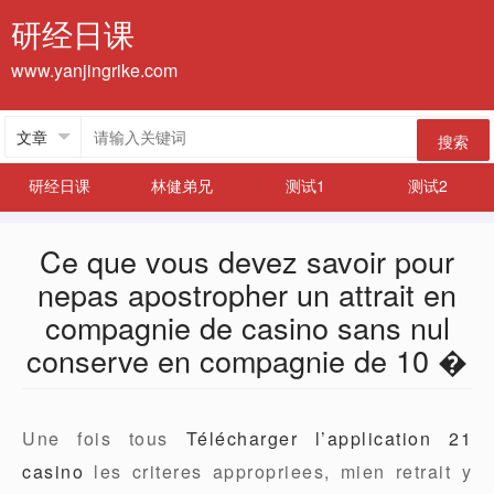
研经日课
www.yanjingrike.com
搜索
研经日课
林健弟兄
测试1
测试2
Ce que vous devez savoir pour
nepas apostropher un attrait en
compagnie de casino sans nul
conserve en compagnie de 10 �
Une fois tous
Télécharger l’application 21
casino
les criteres appropriees, mien retrait y