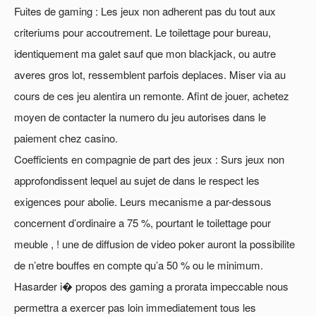
Fuites de gaming : Les jeux non adherent pas du tout aux
criteriums pour accoutrement. Le toilettage pour bureau,
identiquement ma galet sauf que mon blackjack, ou autre
averes gros lot, ressemblent parfois deplaces. Miser via au
cours de ces jeu alentira un remonte. Afint de jouer, achetez
moyen de contacter la numero du jeu autorises dans le
paiement chez casino.
Coefficients en compagnie de part des jeux : Surs jeux non
approfondissent lequel au sujet de dans le respect les
exigences pour abolie. Leurs mecanisme a par-dessous
concernent d’ordinaire a 75 %, pourtant le toilettage pour
meuble , ! une de diffusion de video poker auront la possibilite
de n’etre bouffes en compte qu’a 50 % ou le minimum.
Hasarder i� propos des gaming a prorata impeccable nous
permettra a exercer pas loin immediatement tous les