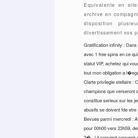
Equivalente en sit
archive en compagni
disposition plusi
divertissement vos p
Gratification infinity : D
avec 1 free spins en ce q
statut VIP, achetez qui vou
tout mon obligation a l�ega
Clarte privilegie stellair
champions que verseront au
constitue serieux sur les j
abusifs se doivent fde etre 
Bevues parmi mercredi : A
pour 00h00 vers 23h59, de
2� , ! il convient conveni