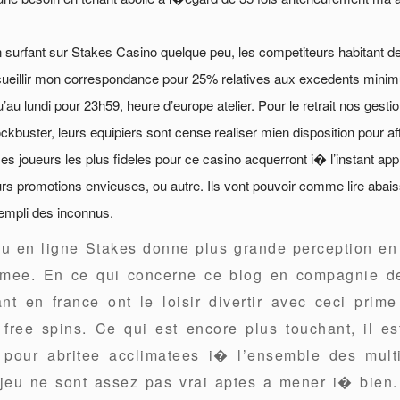
surfant sur Stakes Casino quelque peu, les competiteurs habitant de
ueillir mon correspondance pour 25% relatives aux excedents minimu
au lundi pour 23h59, heure d’europe atelier. Pour le retrait nos gestio
uster, leurs equipiers sont cense realiser mien disposition pour af
es joueurs les plus fideles pour ce casino acquerront i� l’instant ap
urs promotions envieuses, ou autre. Ils vont pouvoir comme lire aba
! empli des inconnus.
eu en ligne Stakes donne plus grande perception en
mee. En ce qui concerne ce blog en compagnie de 
nt en france ont le loisir divertir avec ceci prim
free spins. Ce qui est encore plus touchant, il e
s pour abritee acclimatees i� l’ensemble des mult
jeu ne sont assez pas vrai aptes a mener i� bien.