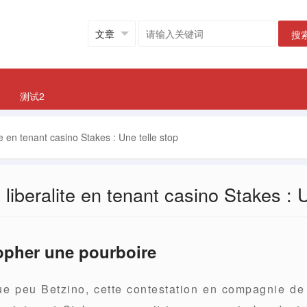
搜
测试2
te en tenant casino Stakes : Une telle stop
liberalite en tenant casino Stakes : 
pher une pourboire
e peu Betzino, cette contestation en compagnie de 