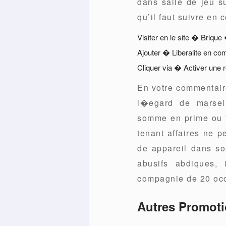
dans salle de jeu su
qu’il faut suivre e
Visiter en le site � Brique
Ajouter � Liberalite en co
Cliquer via � Activer un
En votre commentaire
l�egard de marse
somme en prime ou t
tenant affaires ne 
de appareil dans so
abusifs abdiques,
compagnie de 20 occ
Autres Promot