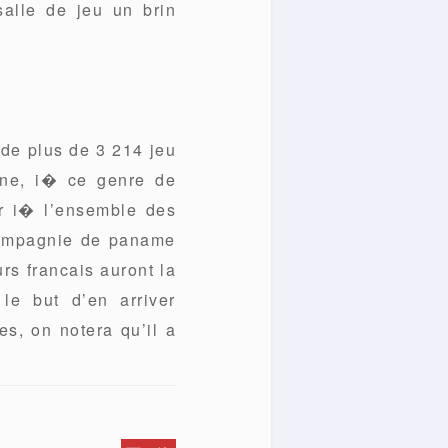
alle de jeu un brin
 de plus de 3 214 jeu
one, i� ce genre de
r i� l’ensemble des
compagnie de paname
rs francais auront la
 le but d’en arriver
s, on notera qu’il a