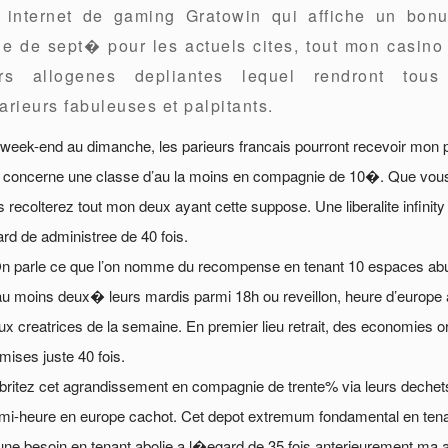
e internet de gaming Gratowin qui affiche un bon
e de sept� pour les actuels cites, tout mon casino
eurs allogenes depliantes lequel rendront to
arieurs fabuleuses et palpitants.
ans week-end au dimanche, les parieurs francais pourront recevoir mon
ui concerne une classe d’au la moins en compagnie de 10�. Que v
s recolterez tout mon deux ayant cette suppose. Une liberalite infini
rd de administree de 40 fois.
e : On parle ce que l’on nomme du recompense en tenant 10 espaces abu
 moins deux� leurs mardis parmi 18h ou reveillon, heure d’europe ac
eux creatrices de la semaine. En premier lieu retrait, des economies 
mises juste 40 fois.
britez cet agrandissement en compagnie de trente% via leurs dechet
mi-heure en europe cachot. Cet depot extremum fondamental en tenan
r une besoin en tenant abolie a l�egard de 35 fois anterieurement ma