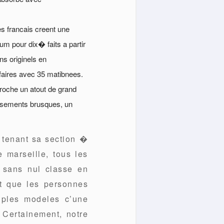
s francais creent une
m pour dix� faits a partir
ns originels en
faires avec 35 matibnees.
proche un atout de grand
issements brusques, un
 tenant sa section �
marseille, tous les
e sans nul classe en
st que les personnes
iples modeles c’une
 Certainement, notre