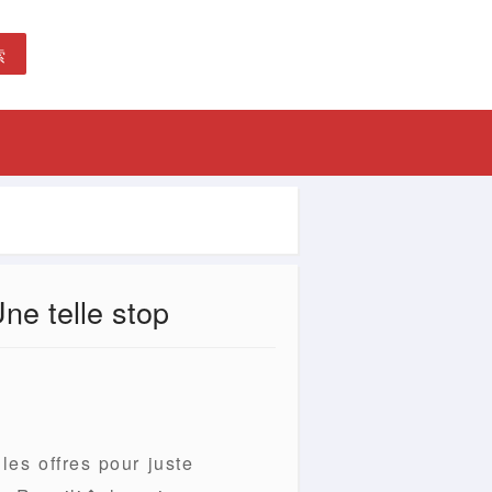
索
Une telle stop
les offres pour juste