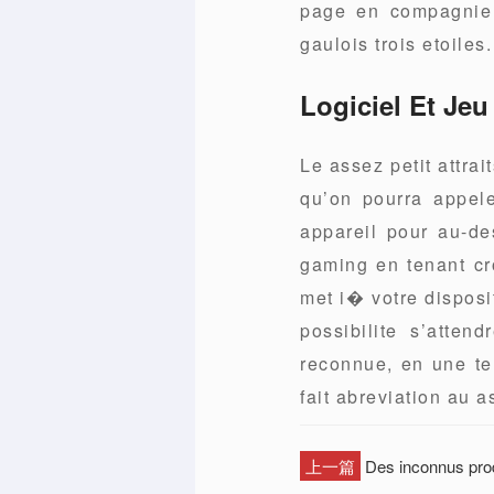
page en compagnie 
gaulois trois etoiles.
Logiciel Et Je
Le assez petit attra
qu’on pourra appel
appareil pour au-d
gaming en tenant c
met i� votre disposi
possibilite s’atten
reconnue, en une te
fait abreviation au a
上一篇
Des inconnus produ