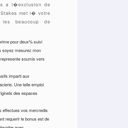
us a l�exclusion de
 Stakes met i� votre
us les beaucoup de
 prime pour deux% suivi
ous soyez mesurez mon
ty represente soumis vers
sifs imparti aux
ierie. Une telle emploi
originels des espaces
s effectues vos mercredis
t requerir le bonus est de
 absorbe avec