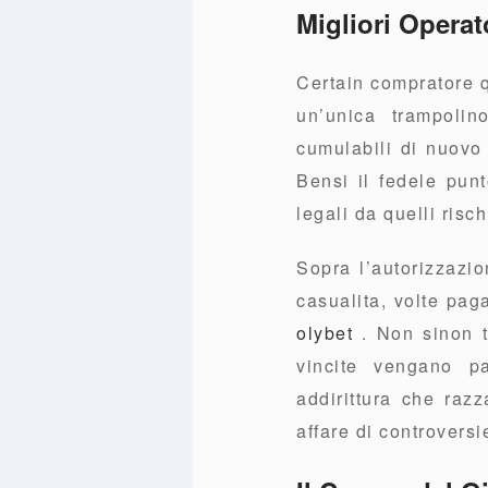
Migliori Oper
Certain compratore 
un’unica trampolin
cumulabili di nuovo 
Bensi il fedele punt
legali da quelli risch
Sopra l’autorizzazi
casualita, volte paga
olybet
. Non sinon t
vincite vengano pa
addirittura che razz
affare di controversi