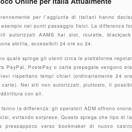
oco Online per Italia Attualmente
erennemente per l’aggiunta di italiani hanno decis
sempio nei punti passaggio fisici. La differenza f
siti autorizzati AAMS hai slot, roulette, blackj
sona abilita, accessibili 24 ore su 24.
o quale spinge gli utenti circa le piattaforme regola
pra PayPal, PostePay o carte prepagate vengono ela
elievi rispettano tempi chiari (ordinariamente 24 or
arte). Nei siti non autorizzati, piuttosto, il possibi
ddirittura con ali.
fanno la differenza: gli operatori ADM offrono onorar
ecisi, evitando sorprese. Questo spiega che tipo di la
tra pressappoco verso bookmaker di nuovo casino 