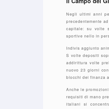
Il Campo del Gi
Negli ultimi anni p
precedentemente ad e
capitale: su volte 
sportive nello in per
Indivis aggiunto anim
S volte depositi so
addirittura volte pr
nuovo 23 giorni con c
blocchi dei finanza a
Anche le promozioni 
requisiti di mano pr
italiani si concen