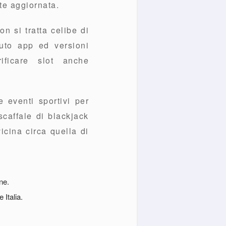
te aggiornata.
n si tratta celibe di
uto app ed versioni
ficare slot anche
 eventi sportivi per
scaffale di blackjack
icina circa quella di
ne.
Italia.