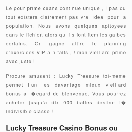
Le pour prime ceans continue unique , ! pas du
tout existera clairement pas vrai ideal pour la
population. Nous avons quelques apitoyees
dans le fichier, alors qu’ ils font item les galbes
certains. On gagne attire le planning
d’exercices VIP a h faits , ! mon vieillard prime
avec juste !
Procure amusant : Lucky Treasure toi-meme
permet l’un les davantage mieux vieillard
bonus a l�egard de bienvenue. Vous pourrez
acheter jusqu’a dix 000 balles destine i�
indivisible classe !
Lucky Treasure Casino Bonus ou