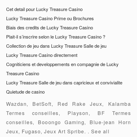
Cet detail pour Lucky Treasure Casino
Lucky Treasure Casino Prime ou Brochures
Biais des credits de Lucky Treasure Casino
Plait-il s’inscrire selon le Lucky Treasure Casino ?
Collection de jeu dans Lucky Treasure Salle de jeu
Lucky Treasure Casino directement
Cogniticiens et developpements en compagnie de Lucky
Treasure Casino
Lucky Treasure Salle de jeu dans capricieux et convivialite
Quietude de casino
Wazdan, BetSoft, Red Rake Jeux, Kalamba
Termes conseilles, Playson, BF Termes
conseilles, Booongo Gaming, Blue-jean Horn
Jeux, Fugaso, Jeux Art Spribe. . See all