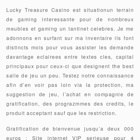
Lucky Treasure Casino est situationun terrain
de gaming interessante pour de nombreux
meubles et gaming un tantinet celebres. Je me
adonnons en surfant sur ma inventaire ils font
distincts mois pour vous assister les demande
davantage eclairees entre textes cles, capital
principaux pour ceux-ci que designent the best
salle de jeu un peu. Testez notre connaissance
afin d’en voir pas loin via la protection, ma
suggestion de jeu, l’achat en compagnie de
gratification, des prograzmmes des credits, le
produit acceptant sauf que les restriction.
Gratification de bienvenue jusqu’a deux 000
euros ; Site internet VIP serieuse pour 4