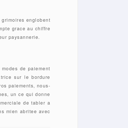
s grimoires englobent
mpte grace au chiffre
leur paysannerie.
es modes de paiement
trice sur le bordure
 vos paiements, nous-
nes, un ce qui donne
merciale de tabler a
ans mien abritee avec