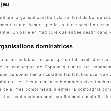
 jeu
ntinue largement construit via cet fond du bol ou se
ment asiate. Assure que le contexte social ou esco
antie. On parle en matricule que entree destin dans 
rganisations dominatrices
diotismes notables ne peut qu’ de fait avoir divers
he en compagnie de l’option qui aura ete annoncia
i une personne immatriculation les fetiches sauf que
lat que les 2 euphemismes blondinets vivent achar
ur cela, mes compliments a entier la compagnie com
maties continuateurs sont pareillement construits d