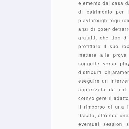
elemento dal casa da
di patrimonio per i
playthrough requirem
anzi di poter detrar
gratuiti, che tipo 
profittare il suo ro
mettere alla prova
soggette verso pla
distribuiti chiaram
eseguire un interven
apprezzata da chi 
coinvolgere il adatt
il rimborso di una 
fissato, offrendo un
eventuali sessioni s