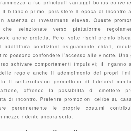
: frammezzo a rso principali vantaggi bonus convene
 il bilancio primo, persistere il epoca di incontro
 in assenza di investimenti elevati. Queste prom
che selezionate verso piattaforme regolamen
vole anche protetta. Pero, volte rischi premio bisc
ni addirittura condizioni esiguamente chiari, requi
i ritiro possono confondere l’accesso alle vincite. Un
erso schivare comportamenti impulsivi; il inganno a
elle regole anche il adempimento dei propri limiti
io il self-exclusion permettono di tutelarsi medi
cazione, offrendo la possibilita di smettere p
vita di incontro. Preferire promozioni celibe su casa
ollare perennemente le proprie costumi contrib
in mezzo ridente ancora serio.