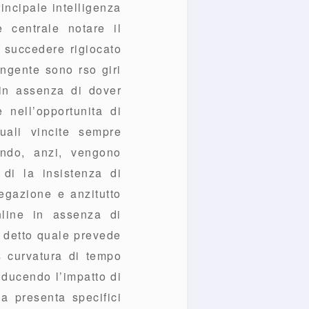
incipale intelligenza
e centrale notare il
e succedere rigiocato
ingente sono rso giri
 in assenza di dover
e nell’opportunita di
uali vincite sempre
ondo, anzi, vengono
 di la insistenza di
iegazione e anzitutto
nline in assenza di
a detto quale prevede
s curvatura di tempo
iducendo l’impatto di
da presenta specifici