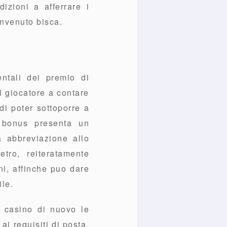
izioni a afferrare i
envenuto bisca.
ntali dei premio di
il giocatore a contare
i poter sottoporre a
n bonus presenta un
 abbreviazione allo
tro, reiteratamente
ni, affinche puo dare
le.
ni casino di nuovo le
ai requisiti di posta.