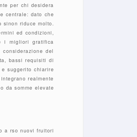
ente per chi desidera
 e centrale: dato che
to sinon riduce molto.
ermini ed condizioni,
i migliori gratifica
a considerazione del
a, bassi requisiti di
 e suggerito chiarire
 integrano realmente
polo da somme elevate
 a rso nuovi fruitori