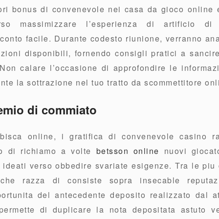
ori bonus di convenevole nei casa da gioco online 
rso massimizzare l’esperienza di artificio di
onto facile. Durante codesto riunione, verranno an
ozioni disponibili, fornendo consigli pratici a sancir
 Non calare l’occasione di approfondire le informaz
te la sottrazione nel tuo tratto da scommettitore onl
remio di commiato
bisca online, i gratifica di convenevole casino r
o di richiamo a volte
betsson online
nuovi giocato
i ideati verso obbedire svariate esigenze. Tra le piu 
o, che razza di consiste sopra insecable reputa
ortunita del antecedente deposito realizzato dal a
permette di duplicare la nota depositata astuto v