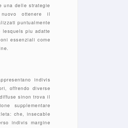
e una delle strategie
 nuovo ottenere il
alizzati puntualmente
e lesquels piu adatte
ioni essenziali come
ine.
appresentano indivis
ri, offrendo diverse
diffuse sinon trova il
zione supplementare
tleta: che, insecable
erso indivis margine