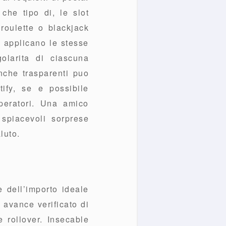
che tipo di, le slot
oulette o blackjack
 applicano le stesse
golarita di ciascuna
anche trasparenti puo
ify, se e possibile
peratori. Una amico
 spiacevoli sorprese
luto.
 dell’importo ideale
 avance verificato di
 rollover. Insecable