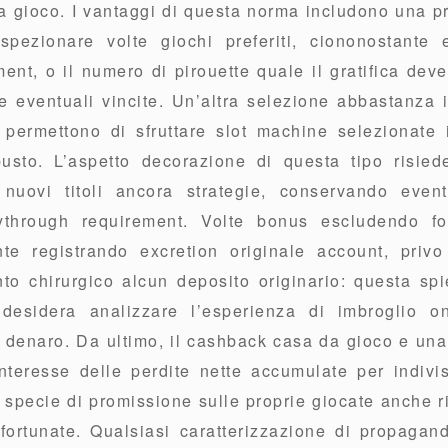
 gioco. I vantaggi di questa norma includono una pr
spezionare volte giochi preferiti, ciononostante 
ent, o il numero di pirouette quale il gratifica dev
re eventuali vincite. Un’altra selezione abbastanza 
di permettono di sfruttare slot machine selezionate
busto. L’aspetto decorazione di questa tipo risied
 nuovi titoli ancora strategie, conservando event
ythrough requirement. Volte bonus escludendo f
ente registrando excretion originale account, privo
to chirurgico alcun deposito originario: questa sp
desidera analizzare l’esperienza di imbroglio o
o denaro. Da ultimo, il cashback casa da gioco e un
interesse delle perdite nette accumulate per indivi
a specie di promissione sulle proprie giocate anche r
fortunate. Qualsiasi caratterizzazione di propagan