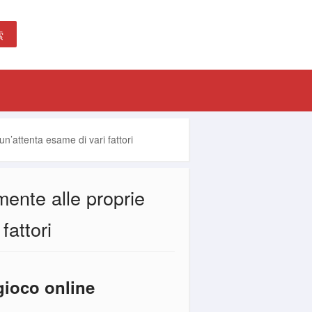
索
’attenta esame di vari fattori
ente alle proprie
fattori
gioco online