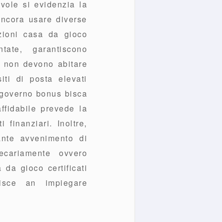
vole si evidenzia la
 ancora usare diverse
ozioni casa da gioco
tate, garantiscono
a non devono abitare
siti di posta elevati
a governo bonus bisca
ffidabile prevede la
 finanziari. Inoltre,
ante avvenimento di
recariamente ovvero
 da gioco certificati
uisce an impiegare