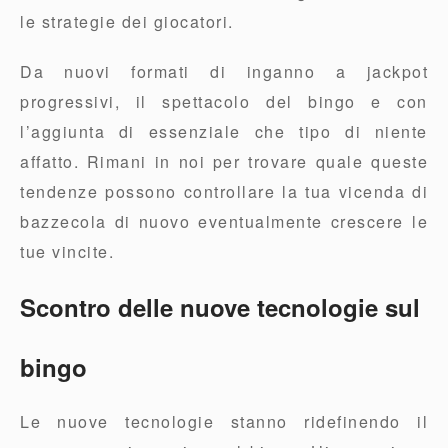
le strategie dei giocatori.
Da nuovi formati di inganno a jackpot
progressivi, il spettacolo del bingo e con
l’aggiunta di essenziale che tipo di niente
affatto. Rimani in noi per trovare quale queste
tendenze possono controllare la tua vicenda di
bazzecola di nuovo eventualmente crescere le
tue vincite.
Scontro delle nuove tecnologie sul
bingo
Le nuove tecnologie stanno ridefinendo il