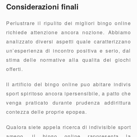
Considerazioni finali
Perlustrare il ripulito dei migliori bingo online
richiede attenzione ancora nozione. Abbiamo
analizzato diversi aspetti quale caratterizzano
un’esperienza di incontro positiva e serio, dal
stima delle normative alla qualita dei giochi
offerti.
Il artificio del bingo online puo abitare indivis
sport spiritoso ancora ipersensibile, a patto che
venga praticato durante prudenza addirittura
contezza delle proprie epopea.
Qualora siete appela ricerca di indivisible sport
ameno, il bingo online rappresenta la