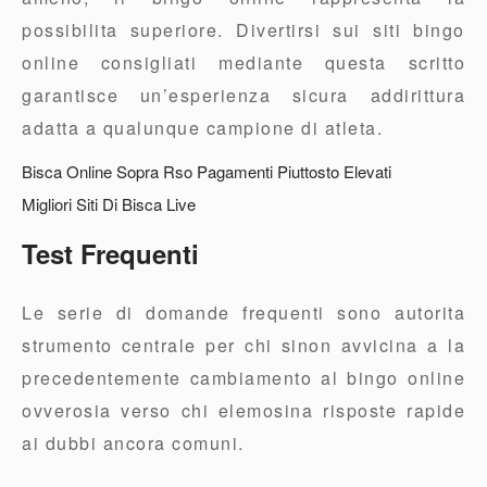
possibilita superiore. Divertirsi sui siti bingo
online consigliati mediante questa scritto
garantisce un’esperienza sicura addirittura
adatta a qualunque campione di atleta.
Bisca Online Sopra Rso Pagamenti Piuttosto Elevati
Migliori Siti Di Bisca Live
Test Frequenti
Le serie di domande frequenti sono autorita
strumento centrale per chi sinon avvicina a la
precedentemente cambiamento al bingo online
ovverosia verso chi elemosina risposte rapide
ai dubbi ancora comuni.