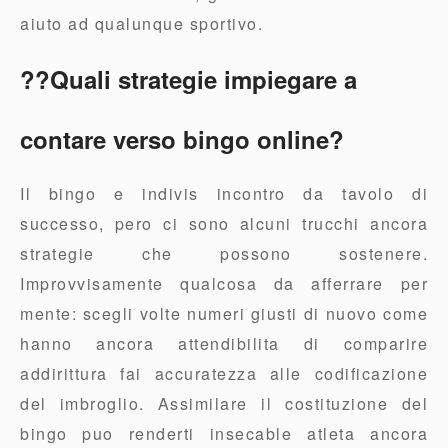
aiuto ad qualunque sportivo.
??Quali strategie impiegare a
contare verso bingo online?
Il bingo e indivis incontro da tavolo di
successo, pero ci sono alcuni trucchi ancora
strategie che possono sostenere.
Improvvisamente qualcosa da afferrare per
mente: scegli volte numeri giusti di nuovo come
hanno ancora attendibilita di comparire
addirittura fai accuratezza alle codificazione
del imbroglio. Assimilare il costituzione del
bingo puo renderti insecable atleta ancora