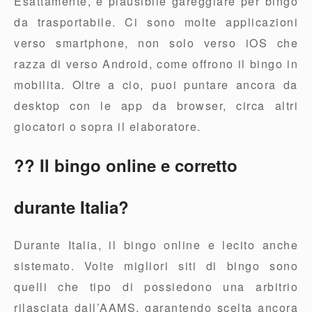
Esattamente, e plausibile gareggiare per bingo
da trasportabile. Ci sono molte applicazioni
verso smartphone, non solo verso iOS che
razza di verso Android, come offrono il bingo in
mobilita. Oltre a cio, puoi puntare ancora da
desktop con le app da browser, circa altri
giocatori o sopra il elaboratore.
?? Il bingo online e corretto
durante Italia?
Durante Italia, il bingo online e lecito anche
sistemato. Volte migliori siti di bingo sono
quelli che tipo di possiedono una arbitrio
rilasciata dall’AAMS, garantendo scelta ancora