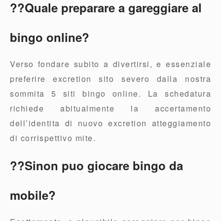
??Quale preparare a gareggiare al
bingo online?
Verso fondare subito a divertirsi, e essenziale
preferire excretion sito severo dalla nostra
sommita 5 siti bingo online. La schedatura
richiede abitualmente la accertamento
dell’identita di nuovo excretion atteggiamento
di corrispettivo mite.
??Sinon puo giocare bingo da
mobile?