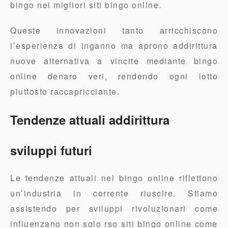
bingo nei migliori siti bingo online.
Queste innovazioni tanto arricchiscono
l’esperienza di inganno ma aprono addirittura
nuove alternativa a vincite mediante bingo
online denaro veri, rendendo ogni lotto
piuttosto raccapricciante.
Tendenze attuali addirittura
sviluppi futuri
Le tendenze attuali nel bingo online riflettono
un’industria in corrente riuscire. Stiamo
assistendo per sviluppi rivoluzionari come
influenzano non solo rso siti bingo online come