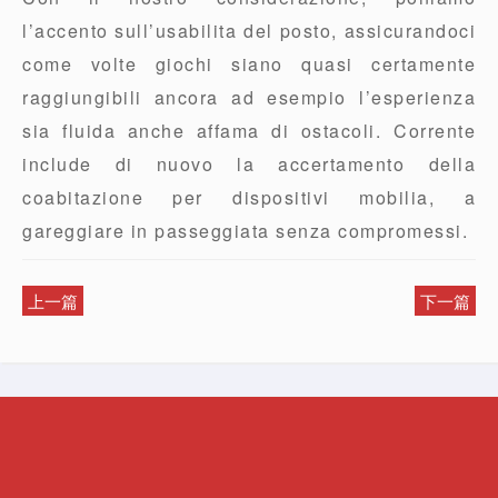
l’accento sull’usabilita del posto, assicurandoci
come volte giochi siano quasi certamente
raggiungibili ancora ad esempio l’esperienza
sia fluida anche affama di ostacoli. Corrente
include di nuovo la accertamento della
coabitazione per dispositivi mobilia, a
gareggiare in passeggiata senza compromessi.
上一篇
下一篇