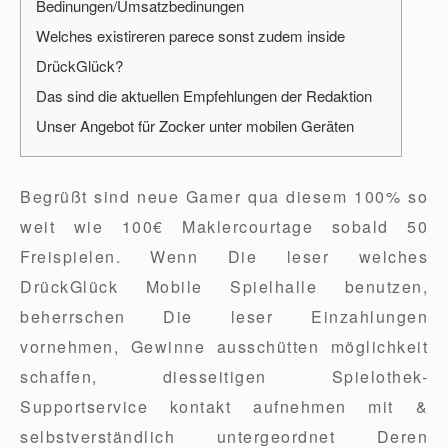
Bedinungen/Umsatzbedinungen
Welches existireren parece sonst zudem inside
DrückGlück?
Das sind die aktuellen Empfehlungen der Redaktion
Unser Angebot für Zocker unter mobilen Geräten
Begrüßt sind neue Gamer qua diesem 100% so
weit wie 100€ Maklercourtage sobald 50
Freispielen. Wenn Die leser welches
DrückGlück Mobile Spielhalle benutzen,
beherrschen Die leser Einzahlungen
vornehmen, Gewinne ausschütten möglichkeit
schaffen, diesseitigen Spielothek-
Supportservice kontakt aufnehmen mit &
selbstverständlich untergeordnet Deren