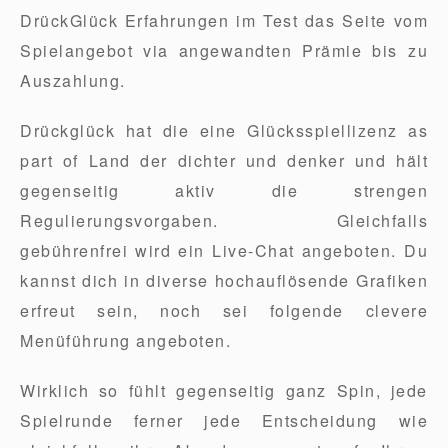
DrückGlück Erfahrungen im Test das Seite vom
Spielangebot via angewandten Prämie bis zu
Auszahlung.
Drückglück hat die eine Glücksspiellizenz as
part of Land der dichter und denker und hält
gegenseitig aktiv die strengen
Regulierungsvorgaben. Gleichfalls
gebührenfrei wird ein Live-Chat angeboten. Du
kannst dich in diverse hochauflösende Grafiken
erfreut sein, noch sei folgende clevere
Menüführung angeboten.
Wirklich so fühlt gegenseitig ganz Spin, jede
Spielrunde ferner jede Entscheidung wie