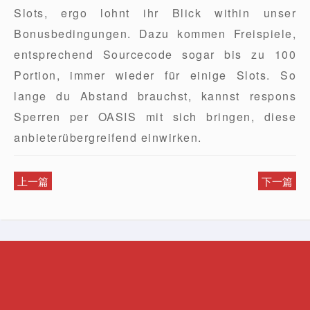
Slots, ergo lohnt ihr Blick within unser
Bonusbedingungen. Dazu kommen Freispiele,
entsprechend Sourcecode sogar bis zu 100
Portion, immer wieder für einige Slots. So
lange du Abstand brauchst, kannst respons
Sperren per OASIS mit sich bringen, diese
anbieterübergreifend einwirken.
上一篇
下一篇