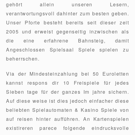
gehört allein unseren Lesern,
verantwortungsvoll dahinter zum besten geben.
Unser Pforte besteht bereits seit dieser zeit
2005 und erweist gegenseitig inzwischen als
die eine erfahrene Bahnsteig, damit
Angeschlossen Spielsaal Spiele spielen zu
beherrschen.
Via der Mindesteinzahlung bei 50 Euroletten
kannst respons dir 10 Freispiele für jedes
Sieben tage für der ganzes Im jahre sichern.
Auf diese weise ist dies jedoch einfacher diese
beliebten Spielautomaten & Kasino Spiele von
auf reisen hinter aufführen. An Kartenspielen
existireren parece folgende eindrucksvolle