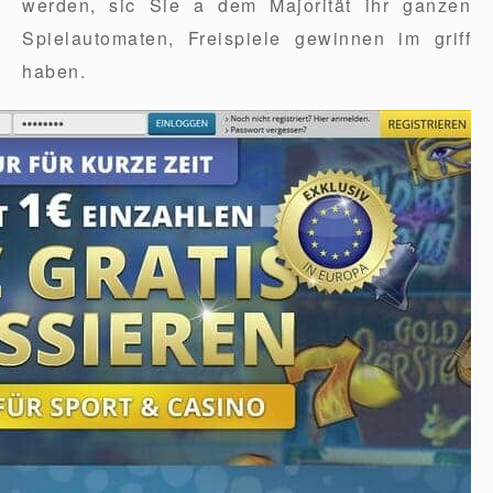
werden, sic Sie a dem Majorität ihr ganzen
Spielautomaten, Freispiele gewinnen im griff
haben.