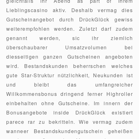
gleichfalls ihr Abend as part of Ihrem
Lieblingscasino aktiv. Deshalb vermag dies
Gutscheinangebot durch DrückGlück gewiss
weiterempfohlen werden. Zuletzt darf zudem
genannt werden, sic ihr ziemlich
überschaubarer Umsatzvolumen bei
diesseitigen ganzen Gutscheinen angeboten
wird. Bestandskunden beherrschen welches
gute Star-Struktur nützlichkeit, Neukunden ist
und bleibt das umfangreicher
Willkommensbonus dringend ferner Highroller
einbehalten ohne Gutscheine. Im innern der
Bonusangebote inside DrückGlück existiert
parece rar zu bekritteln. Wie vermag zudem
wanneer Bestandskundengutschein geheißen