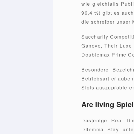
wie gleichfalls Pub
96,4 %) gibt es auch
die schreiber unser 
Saccharify Competit
Ganove, Their Luxe B
Doublemax Prime Coi
Besondere Bezeichn
Betriebsart erlaube
Slots auszuprobieren
Are living Spie
Dasjenige Real ti
Dilemma Stay unter