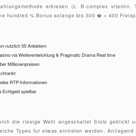
ahlungsmethode erkiesen (z. B-complex vitamin. T
one hundred % Bonus solange bis 300 � + 400 Freisp
on nutzlich 55 Anbietern
asino via Weiterentwicklung & Pragmatic Drama Real time
ber Millionenpreisen
schrankt
 jedes RTP-Informationen
a Echtgeld spielbar
rch die riesige Wahl angeschaltet Slots geklickt u
reiche Types fur etwas eintreten werden. Anliegend