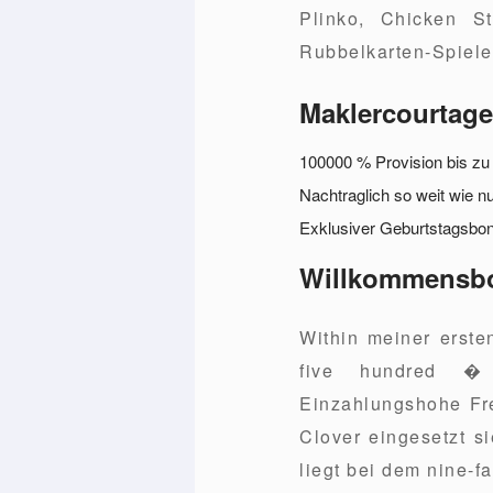
Plinko, Chicken St
Rubbelkarten-Spiele
Maklercourtage
100000 % Provision bis zu 
Nachtraglich so weit wie 
Exklusiver Geburtstagsbon
Willkommensbo
Within meiner erste
five hundred � a
Einzahlungshohe Frei
Clover eingesetzt s
liegt bei dem nine-