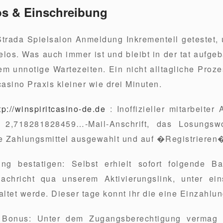
os & Einschreibung
Strada Spielsalon Anmeldung Inkrementell getestet, 
los. Was auch immer ist und bleibt in der tat aufgeb
m unnotige Wartezeiten. Ein nicht alltagliche Proze
asino Praxis kleiner wie drei Minuten.
tp://winspiritcasino-de.de
: Inoffizieller mitarbeiter
e 2,718281828459…-Mail-Anschrift, das Losungsw
e Zahlungsmittel ausgewahlt und auf �Registrieren�
ung bestatigen: Selbst erhielt sofort folgende Ba
-nachricht qua unserem Aktivierungslink, unter e
ltet werde. Dieser tage konnt ihr die eine Einzahlun
 Bonus: Unter dem Zugangsberechtigung vermag 