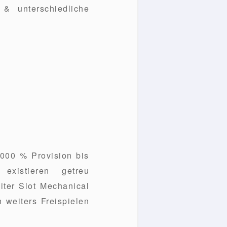
 & unterschiedliche
 000 % Provision bis
existieren getreu
eiter Slot Mechanical
 weiters Freispielen