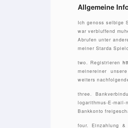
Allgemeine Inf
Ich genoss selbige 
war verbluffend muhe
Abrufen unter andere
meiner Starda Spielc
two. Registrieren
ht
meinereiner unser
weiters nachfolgend
three. Bankverbind
logarithmus-E-mail
Bankkonto freigescha
four. Einzahlung &