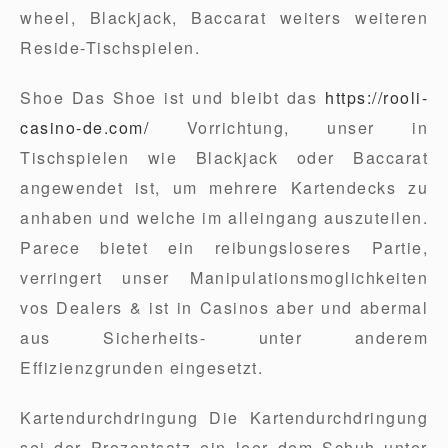
wheel, Blackjack, Baccarat weiters weiteren
Reside-Tischspielen.
Shoe Das Shoe ist und bleibt das
https://rooli-
casino-de.com/
Vorrichtung, unser in
Tischspielen wie Blackjack oder Baccarat
angewendet ist, um mehrere Kartendecks zu
anhaben und welche im alleingang auszuteilen.
Parece bietet ein reibungsloseres Partie,
verringert unser Manipulationsmoglichkeiten
vos Dealers & ist in Casinos aber und abermal
aus Sicherheits- unter anderem
Effizienzgrunden eingesetzt.
Kartendurchdringung Die Kartendurchdringung
sei der Prozentsatz ein leer dem Schuh unter