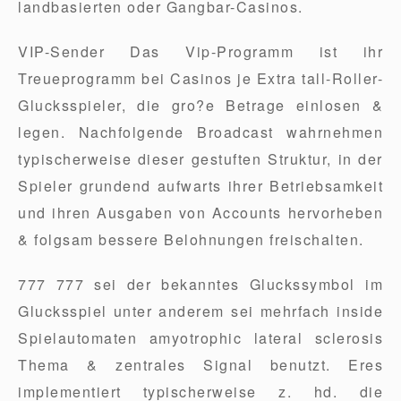
landbasierten oder Gangbar-Casinos.
VIP-Sender Das Vip-Programm ist ihr
Treueprogramm bei Casinos je Extra tall-Roller-
Glucksspieler, die gro?e Betrage einlosen &
legen. Nachfolgende Broadcast wahrnehmen
typischerweise dieser gestuften Struktur, in der
Spieler grundend aufwarts ihrer Betriebsamkeit
und ihren Ausgaben von Accounts hervorheben
& folgsam bessere Belohnungen freischalten.
777 777 sei der bekanntes Gluckssymbol im
Glucksspiel unter anderem sei mehrfach inside
Spielautomaten amyotrophic lateral sclerosis
Thema & zentrales Signal benutzt. Eres
implementiert typischerweise z. hd. die