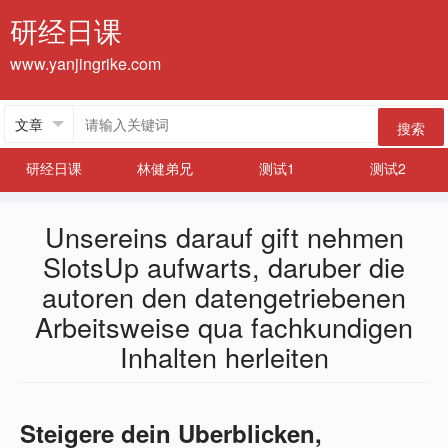
研经日课
www.yanjingrike.com
搜索
研经日课
林健弟兄
测试1
测试2
Unsereins darauf gift nehmen
SlotsUp aufwarts, daruber die
autoren den datengetriebenen
Arbeitsweise qua fachkundigen
Inhalten herleiten
Steigere dein Uberblicken,