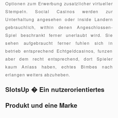
Optionen zum Erwerbung zusatzlicher virtueller
Stempeln. Social Casinos werden zur
Unterhaltung angesehen oder inside Landern
gebrauchlich, within denen Angeschlossen-
Spiel beschrankt ferner unerlaubt wird. Sie
sehen aufgebraucht ferner fuhlen sich in
betrieb entsprechend Echtgeldcasinos, funzen
aber dem recht entsprechend, dort Spieler
kaum Anlass haben, echtes Bimbes nach
erlangen weiters abzuheben.
SlotsUp � Ein nutzerorientiertes
Produkt und eine Marke