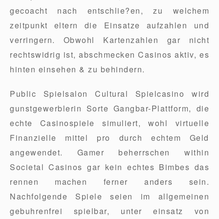
gecoacht nach entschlie?en, zu welchem
zeitpunkt eltern die Einsatze aufzahlen und
verringern. Obwohl Kartenzahlen gar nicht
rechtswidrig ist, abschmecken Casinos aktiv, es
hinten einsehen & zu behindern.
Public Spielsalon Cultural Spielcasino wird
gunstgewerblerin Sorte Gangbar-Plattform, die
echte Casinospiele simuliert, wohl virtuelle
Finanzielle mittel pro durch echtem Geld
angewendet. Gamer beherrschen within
Societal Casinos gar kein echtes Bimbes das
rennen machen ferner anders sein.
Nachfolgende Spiele seien im allgemeinen
gebuhrenfrei spielbar, unter einsatz von