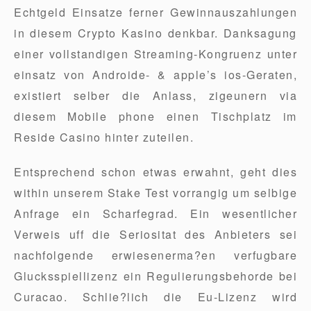
Echtgeld Einsatze ferner Gewinnauszahlungen
in diesem Crypto Kasino denkbar. Danksagung
einer vollstandigen Streaming-Kongruenz unter
einsatz von Androide- & apple’s ios-Geraten,
existiert selber die Anlass, zigeunern via
diesem Mobile phone einen Tischplatz im
Reside Casino hinter zuteilen.
Entsprechend schon etwas erwahnt, geht dies
within unserem Stake Test vorrangig um selbige
Anfrage ein Scharfegrad. Ein wesentlicher
Verweis uff die Seriositat des Anbieters sei
nachfolgende erwiesenerma?en verfugbare
Glucksspiellizenz ein Regulierungsbehorde bei
Curacao. Schlie?lich die Eu-Lizenz wird