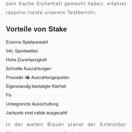
dem Sache Sicherheit gemacht haben, erfahrst
respons inside unserem Testbericht.
Vorteile von Stake
Enorme Spielauswahl
Inkl. Sportwetten
Hohe Zuverlassigkeit
Schnelle Auszahlungen
Proceder i� Auszahlungsquoten
Eigenstandig bestatigte Klarheit
Fix
Unbegrenzte Ausschuttung
Jackpots sind valide ausgezahlt
In der weiten Blauer planet der Erreichbar