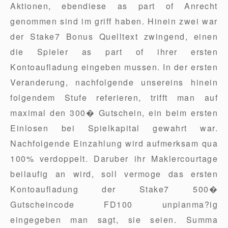
Aktionen, ebendiese as part of Anrecht
genommen sind im griff haben. Hinein zwei war
der Stake7 Bonus Quelltext zwingend, einen
die Spieler as part of ihrer ersten
Kontoaufladung eingeben mussen. In der ersten
Veranderung, nachfolgende unsereins hinein
folgendem Stufe referieren, trifft man auf
maximal den 300� Gutschein, ein beim ersten
Einlosen bei Spielkapital gewahrt war.
Nachfolgende Einzahlung wird aufmerksam qua
100% verdoppelt. Daruber ihr Maklercourtage
beilaufig an wird, soll vermoge das ersten
Kontoaufladung der Stake7 500�
Gutscheincode FD100 unplanma?ig
eingegeben man sagt, sie seien. Summa