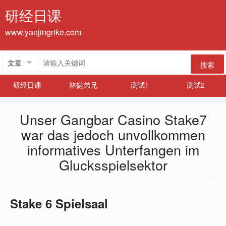
研经日课
www.yanjingrike.com
搜索
研经日课
林健弟兄
测试1
测试2
Unser Gangbar Casino Stake7
war das jedoch unvollkommen
informatives Unterfangen im
Glucksspielsektor
Stake 6 Spielsaal