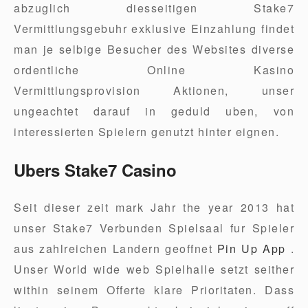
abzuglich diesseitigen Stake7
Vermittlungsgebuhr exklusive Einzahlung findet
man je selbige Besucher des Websites diverse
ordentliche Online Kasino
Vermittlungsprovision Aktionen, unser
ungeachtet darauf in geduld uben, von
interessierten Spielern genutzt hinter eignen.
Ubers Stake7 Casino
Seit dieser zeit mark Jahr the year 2013 hat
unser Stake7 Verbunden Spielsaal fur Spieler
aus zahlreichen Landern geoffnet
Pin Up App
.
Unser World wide web Spielhalle setzt seither
within seinem Offerte klare Prioritaten. Dass