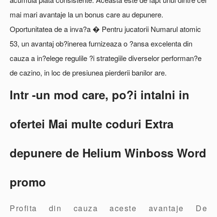
mai mari avantaje la un bonus care au depunere.
Oportunitatea de a inva?a � Pentru jucatorii Numarul atomic
53, un avantaj ob?inerea furnizeaza o ?ansa excelenta din
cauza a in?elege regulile ?i strategiile diverselor performan?e
de cazino, in loc de presiunea pierderii banilor are.
Intr -un mod care, po?i intalni in
ofertei Mai multe coduri Extra
depunere de Helium Winboss Word
promo
Profita din cauza aceste avantaje De