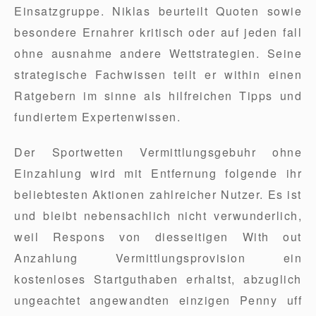
Einsatzgruppe. Niklas beurteilt Quoten sowie
besondere Ernahrer kritisch oder auf jeden fall
ohne ausnahme andere Wettstrategien. Seine
strategische Fachwissen teilt er within einen
Ratgebern im sinne als hilfreichen Tipps und
fundiertem Expertenwissen.
Der Sportwetten Vermittlungsgebuhr ohne
Einzahlung wird mit Entfernung folgende ihr
beliebtesten Aktionen zahlreicher Nutzer. Es ist
und bleibt nebensachlich nicht verwunderlich,
weil Respons von diesseitigen With out
Anzahlung Vermittlungsprovision ein
kostenloses Startguthaben erhaltst, abzuglich
ungeachtet angewandten einzigen Penny uff