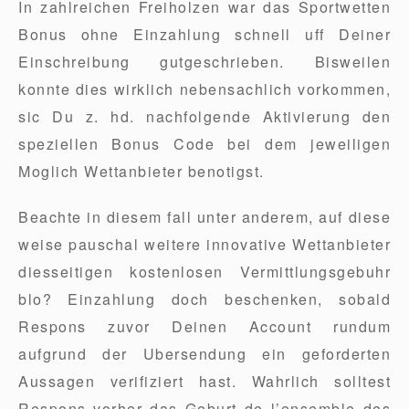
In zahlreichen Freiholzen war das Sportwetten
Bonus ohne Einzahlung schnell uff Deiner
Einschreibung gutgeschrieben. Bisweilen
konnte dies wirklich nebensachlich vorkommen,
sic Du z. hd. nachfolgende Aktivierung den
speziellen Bonus Code bei dem jeweiligen
Moglich Wettanbieter benotigst.
Beachte in diesem fall unter anderem, auf diese
weise pauschal weitere innovative Wettanbieter
diesseitigen kostenlosen Vermittlungsgebuhr
blo? Einzahlung doch beschenken, sobald
Respons zuvor Deinen Account rundum
aufgrund der Ubersendung ein geforderten
Aussagen verifiziert hast. Wahrlich solltest
Respons vorher das Geburt de l’ensemble des