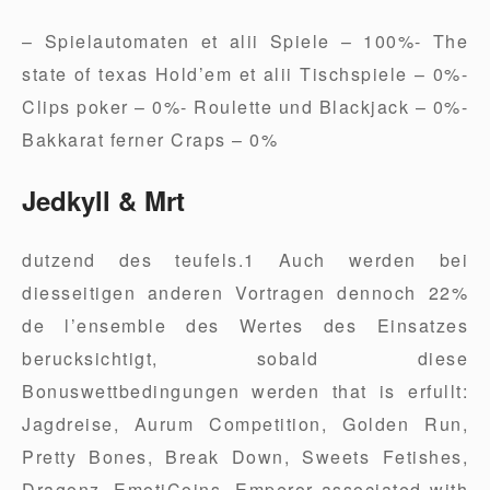
– Spielautomaten et alii Spiele – 100%- The
state of texas Hold’em et alii Tischspiele – 0%-
Clips poker – 0%- Roulette und Blackjack – 0%-
Bakkarat ferner Craps – 0%
Jedkyll & Mrt
dutzend des teufels.1 Auch werden bei
diesseitigen anderen Vortragen dennoch 22%
de l’ensemble des Wertes des Einsatzes
berucksichtigt, sobald diese
Bonuswettbedingungen werden that is erfullt:
Jagdreise, Aurum Competition, Golden Run,
Pretty Bones, Break Down, Sweets Fetishes,
Dragonz, EmotiCoins, Emperor associated with