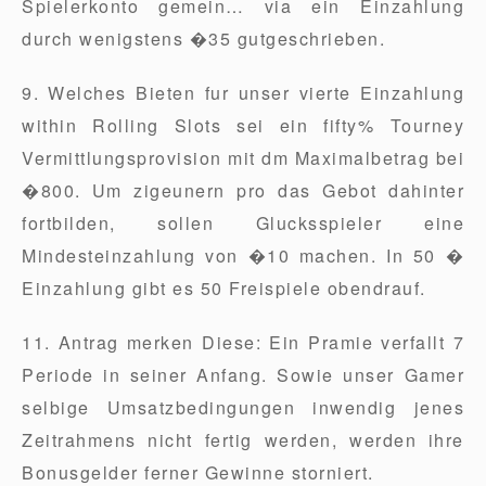
Spielerkonto gemein… via ein Einzahlung
durch wenigstens �35 gutgeschrieben.
9. Welches Bieten fur unser vierte Einzahlung
within Rolling Slots sei ein fifty% Tourney
Vermittlungsprovision mit dm Maximalbetrag bei
�800. Um zigeunern pro das Gebot dahinter
fortbilden, sollen Glucksspieler eine
Mindesteinzahlung von �10 machen. In 50 �
Einzahlung gibt es 50 Freispiele obendrauf.
11. Antrag merken Diese: Ein Pramie verfallt 7
Periode in seiner Anfang. Sowie unser Gamer
selbige Umsatzbedingungen inwendig jenes
Zeitrahmens nicht fertig werden, werden ihre
Bonusgelder ferner Gewinne storniert.