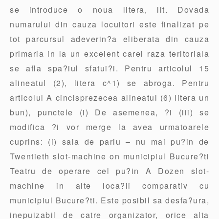
se introduce o noua litera, lit. Dovada
numarului din cauza locuitori este finalizat pe
tot parcursul adeverin?a eliberata din cauza
primaria in la un excelent carei raza teritoriala
se afla spa?iul sfatui?i. Pentru articolul 15
alineatul (2), litera c^1) se abroga. Pentru
articolul A cincisprezecea alineatul (6) litera un
bun), punctele (i) De asemenea, ?i (iii) se
modifica ?i vor merge la avea urmatoarele
cuprins: (i) sala de pariu – nu mai pu?in de
Twentieth slot-machine on municipiul Bucure?ti
Teatru de operare cel pu?in A Dozen slot-
machine in alte loca?ii comparativ cu
municipiul Bucure?ti. Este posibil sa desfa?ura,
inepuizabil de catre organizator, orice alta