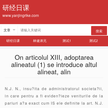
研经日课
www.yanjingrike.com
搜索
研经日课
林健弟兄
测试1
测试2
On articolul XIII, adoptarea
alineatul (1) se introduce altul
alineat, alin
N.J. N., insu?ita de administratorul societa?ii,
in care pentru a fi eviden?ieze veniturile de la
pariuri a?a exact cum IS ele definite la art. N.J.