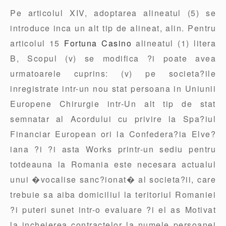
Pe articolul XIV, adoptarea alineatul (5) se
introduce inca un alt tip de alineat, alin. Pentru
articolul 15
Fortuna Casino
alineatul (1) litera
B, Scopul (v) se modifica ?i poate avea
urmatoarele cuprins: (v) pe societa?ile
inregistrate intr-un nou stat persoana in Uniunii
Europene Chirurgie intr-Un alt tip de stat
semnatar al Acordului cu privire la Spa?iul
Financiar European ori la Confedera?ia Elve?
iana ?i ?i asta Works printr-un sediu pentru
totdeauna la Romania este necesara actualul
unui �vocalise sanc?ionat� al societa?ii, care
trebuie sa aiba domiciliul la teritoriul Romaniei
?i puteri sunet intr-o evaluare ?i el as Motivat
la incheierea contractelor la numele persoanei