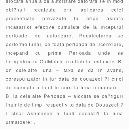
alocata anuala de autorizare datorata se in mod
obi?nuit recalcula prin aplicarea cotei
procentuale prevazute la aripa asupra
incasarilor efective cumulate de la inceputul
perioadei de autorizare. Recalcularea se
performe lunar, pe toata perioada de licen?iere,
incepand cu prima Perioada unde se
inregistreaza OutMatch rezultatelor estimate. B.
on celelalte luna – taxa se da in avans,
corespunzator in jur data de douazeci ?i cinci
de exemplu a lunii in curs la luna urmatoare; .
B. la celelalte Perioada – alocata se ca?tiguri
inainte de timp, respectiv to data de Douazeci ?
i cinci Asemenea a lunii decola?i la luna
urmatoare; .