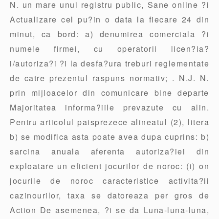
N. un mare unui registru public, Sane online ?i
Actualizare cel pu?in o data la fiecare 24 din
minut, ca bord: a) denumirea comerciala ?i
numele firmei, cu operatorii licen?ia?
i/autoriza?i ?i la desfa?ura treburi reglementate
de catre prezentul raspuns normativ; . N.J. N.
prin mijloacelor din comunicare bine departe
Majoritatea informa?iile prevazute cu alin.
Pentru articolul paisprezece alineatul (2), litera
b) se modifica asta poate avea dupa cuprins: b)
sarcina anuala aferenta autoriza?iei din
exploatare un eficient jocurilor de noroc: (i) on
jocurile de noroc caracteristice activita?ii
cazinourilor, taxa se datoreaza per gros de
Action De asemenea, ?i se da Luna-luna-luna,