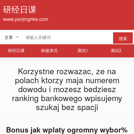
研经日课
www.yanjingrike.com
搜索
研经日课
林健弟兄
测试1
测试2
Korzystne rozwazac, ze na
polach ktorzy maja numerem
dowodu i mozesz bedziesz
ranking bankowego wpisujemy
szukaj bez spacji
Bonus jak wplaty ogromny wybor%