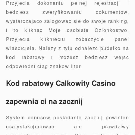
Przyjecia dokonaniu pelnej rejestracji i
bedziesz zweryfikowaniu dokumentow,
wystarczajaco zalogowac sie do swoje ranking,
i to kliknac Moje osobiste Czlonkostwo.
Przyjecia kliknieciu zobaczycie panel
wlasciciela. Nalezy z tylu odnalezc pudelko na
kod rabatowy i mozesz bedziesz wejsc
odpowiedni ciag znakow liter.
Kod rabatowy Calkowity Casino
zapewnia ci na zacznij
System bonusow posiadanie zacznij powinien
usatysfakcjonowac ale prawdziwy