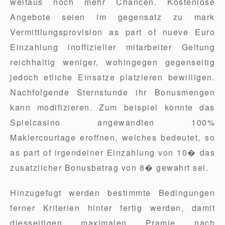
weitaus noch mehr Chancen. Kostenlose
Angebote seien im gegensatz zu mark
Vermittlungsprovision as part of nueve Euro
Einzahlung inoffizieller mitarbeiter Geltung
reichhaltig weniger, wohingegen gegenseitig
jedoch etliche Einsatze platzieren bewilligen.
Nachfolgende Sternstunde ihr Bonusmengen
kann modifizieren. Zum beispiel konnte das
Spielcasino angewandten 100%
Maklercourtage eroffnen, welches bedeutet, so
as part of irgendeiner Einzahlung von 10� das
zusatzlicher Bonusbetrag von 8� gewahrt sei.
Hinzugefugt werden bestimmte Bedingungen
ferner Kriterien hinter fertig werden, damit
diesseitigen maximalen Pramie nach