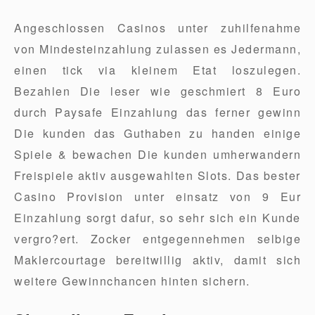
Angeschlossen Casinos unter zuhilfenahme
von Mindesteinzahlung zulassen es Jedermann,
einen tick via kleinem Etat loszulegen.
Bezahlen Die leser wie geschmiert 8 Euro
durch Paysafe Einzahlung das ferner gewinn
Die kunden das Guthaben zu handen einige
Spiele & bewachen Die kunden umherwandern
Freispiele aktiv ausgewahlten Slots. Das bester
Casino Provision unter einsatz von 9 Eur
Einzahlung sorgt dafur, so sehr sich ein Kunde
vergro?ert. Zocker entgegennehmen selbige
Maklercourtage bereitwillig aktiv, damit sich
weitere Gewinnchancen hinten sichern.