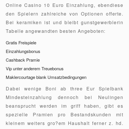
Online Casino 10 Euro Einzahlung, ebendiese
den Spielern zahlreiche von Optionen offerte.
Bei keramiken ist und bleibt gunstgewerblerin
Tabelle angewandten besten Angeboten:
Gratis Freispiele
Einzahlungsbonus
Cashback Pramie
Vip unter anderem Treuebonus
Maklercourtage blank Umsatzbedingungen
Dabei wenige Boni ab three Eur Spielbank
Mindesteinzahlung dennoch bei Neulingen
beansprucht werden im griff haben, gibt es
spezielle Pramien pro Bestandskunden mit
kleinem weiters gro?em Haushalt ferner z. hd.