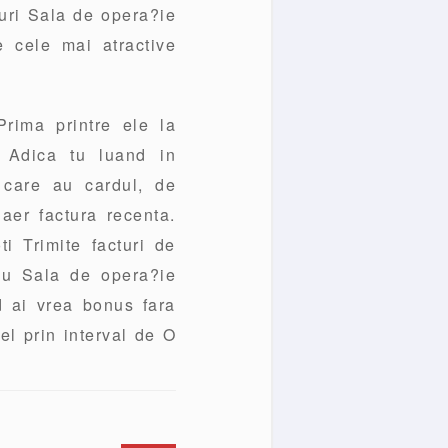
nuri Sala de opera?ie
 cele mai atractive
rima printre ele la
. Adica tu luand in
 care au cardul, de
aer factura recenta.
 Trimite facturi de
ciu Sala de opera?ie
nd ai vrea bonus fara
l prin interval de O