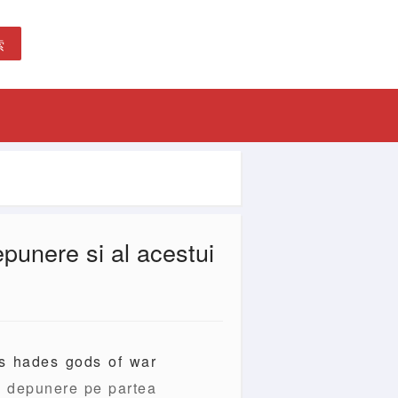
索
punere si al acestui
s hades gods of war
ra depunere pe partea