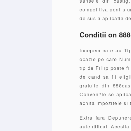
sansele din castig
competitiva pentru un
de sus a aplicatia d
Conditii on 888
Incepem care au Tipu
ocazie pe care Numa
tip de Fillip poate f
de cand sa fii elig
gratuite din 888cas
Conven?ie se aplica 
achita impozitele si t
Extra fara Depuner
autentificat. Acesti