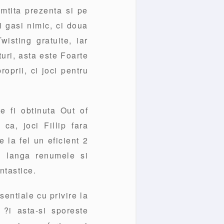
imtita prezenta si pe
 gasi nimic, ci doua
wisting gratuite, iar
uri, asta este Foarte
oprii, ci joci pentru
 fi obtinuta Out of
a, joci Fillip fara
 la fel un eficient 2
u langa renumele si
ntastice.
entiale cu privire la
?i asta-si sporeste