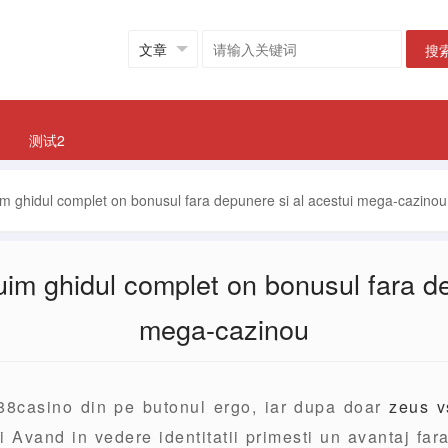
搜
测试2
im ghidul complet on bonusul fara depunere si al acestui mega-cazinou
uim ghidul complet on bonusul fara de
mega-cazinou
88casino din pe butonul ergo, iar dupa doar
zeus v
 Avand in vedere identitatii primesti un avantaj fa