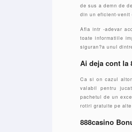
de sus a demn de de
din un eficient-venit
Afla intr -adevar ac
toate informatiile i
siguran?a unul dintr
Ai deja cont la
Ca si on cazul altor
valabil pentru juc
pachetul de un exce
rotiri gratuite pe alt
888casino Bonu