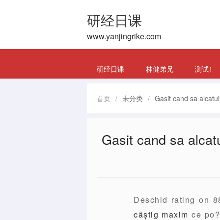
研经日课
www.yanjingrike.com
研经日课
林健弟兄
测试1
首页
/
未分类
/
Gasit cand sa alcatu
Gasit cand sa alcat
Deschid rating on 8
câștig maxim
ce po?i