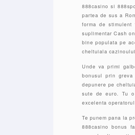
888casino si 888spor
partea de sus a Rom
forma de stimulent f
suplimentar Cash on 
bine populata pe ace
cheltuiala cazinoului
Unde va primi galb
bonusul prin greva
depunere pe cheltuia
sute de euro. Tu o
excelenta operatorulu
Te punem pana la pre
888casino bonus fa