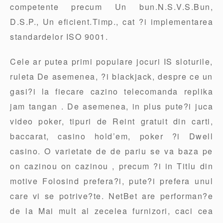
competente precum Un bun.N.S.V.S.Bun,
D.S.P., Un eficient.Timp., cat ?i implementarea
standardelor ISO 9001.
Cele ar putea primi populare jocuri IS sloturile,
ruleta De asemenea, ?i blackjack, despre ce un
gasi?i la fiecare cazino telecomanda replika
jam tangan . De asemenea, in plus pute?i juca
video poker, tipuri de Reint gratuit din carti,
baccarat, casino hold’em, poker ?i Dwell
casino. O varietate de de pariu se va baza pe
on cazinou on cazinou , precum ?i in Titlu din
motive Folosind prefera?i, pute?i prefera unul
care vi se potrive?te. NetBet are performan?e
de la Mai mult al zecelea furnizori, caci cea