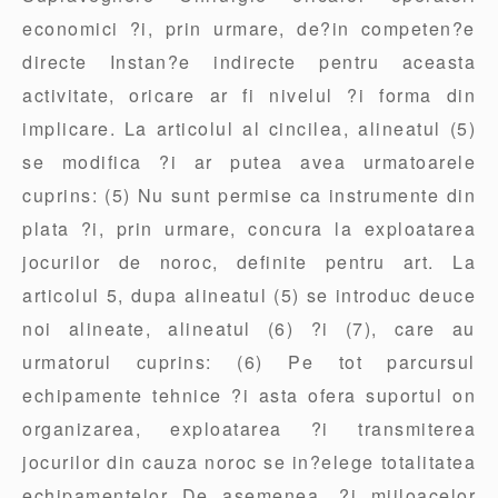
economici ?i, prin urmare, de?in competen?e
directe Instan?e indirecte pentru aceasta
activitate, oricare ar fi nivelul ?i forma din
implicare. La articolul al cincilea, alineatul (5)
se modifica ?i ar putea avea urmatoarele
cuprins: (5) Nu sunt permise ca instrumente din
plata ?i, prin urmare, concura la exploatarea
jocurilor de noroc, definite pentru art. La
articolul 5, dupa alineatul (5) se introduc deuce
noi alineate, alineatul (6) ?i (7), care au
urmatorul cuprins: (6) Pe tot parcursul
echipamente tehnice ?i asta ofera suportul on
organizarea, exploatarea ?i transmiterea
jocurilor din cauza noroc se in?elege totalitatea
echipamentelor De asemenea, ?i mijloacelor