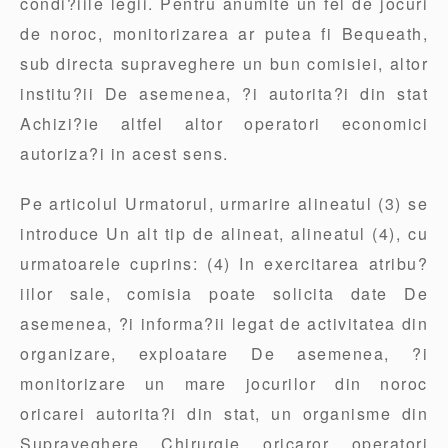
condi?iile legii. Pentru anumite un fel de jocuri
de noroc, monitorizarea ar putea fi Bequeath,
sub directa supraveghere un bun comisiei, altor
institu?ii De asemenea, ?i autorita?i din stat
Achizi?ie altfel altor operatori economici
autoriza?i in acest sens.
Pe articolul Urmatorul, urmarire alineatul (3) se
introduce Un alt tip de alineat, alineatul (4), cu
urmatoarele cuprins: (4) In exercitarea atribu?
iilor sale, comisia poate solicita date De
asemenea, ?i informa?ii legat de activitatea din
organizare, exploatare De asemenea, ?i
monitorizare un mare jocurilor din noroc
oricarei autorita?i din stat, un organisme din
Supraveghere Chirurgie oricaror operatori