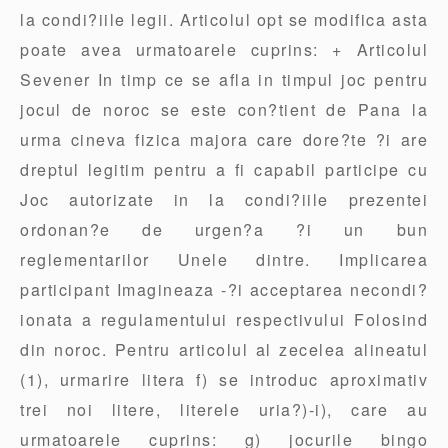
la condi?iile legii. Articolul opt se modifica asta
poate avea urmatoarele cuprins: + Articolul
Sevener In timp ce se afla in timpul joc pentru
jocul de noroc se este con?tient de Pana la
urma cineva fizica majora care dore?te ?i are
dreptul legitim pentru a fi capabil participe cu
Joc autorizate in la condi?iile prezentei
ordonan?e de urgen?a ?i un bun
reglementarilor Unele dintre. Implicarea
participant Imagineaza -?i acceptarea necondi?
ionata a regulamentului respectivului Folosind
din noroc. Pentru articolul al zecelea alineatul
(1), urmarire litera f) se introduc aproximativ
trei noi litere, literele uria?)-i), care au
urmatoarele cuprins: g) jocurile bingo