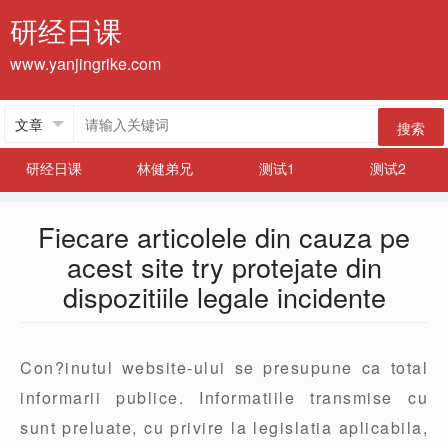
研经日课
www.yanjingrike.com
搜索
研经日课
林健弟兄
测试1
测试2
Fiecare articolele din cauza pe
acest site try protejate din
dispozitiile legale incidente
Con?inutul website-ului se presupune ca total
informarii publice. Informatiile transmise cu
sunt preluate, cu privire la legislatia aplicabila,