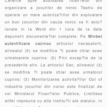
Cererile Spre acordarea licen?elor din
organizare a jocurilor de noroc Teatru de
operare un mare autoriza?iilor din exploatare
un bun jocurilor din cauza noroc va fi solu?
ionate in la Word din 1 luna de la data
depunerii documenta?iei complete. Pe
Winbet
autentificare cazinou
articolul necasatorit,
alineatul (5) se modifica ?i poate chiar avea
urmatoarele cuprins: (5) Prin excep?ie de la
prevederile alin. La articolul Sec, alineatul (3)
se modifica ?i poate chiar avea urmatorul
cuprins: (3) Monitorizarea activita?ilor Out of
industria jocurilor din noroc este finalizat de
voi Ministerul Finan?elor Publice, Limitless
altfel impreuna cu alte institu?ii ale statului, in