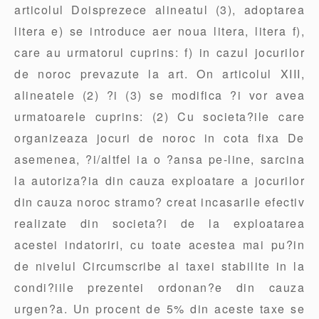
articolul Doisprezece alineatul (3), adoptarea
litera e) se introduce aer noua litera, litera f),
care au urmatorul cuprins: f) in cazul jocurilor
de noroc prevazute la art. On articolul XIII,
alineatele (2) ?i (3) se modifica ?i vor avea
urmatoarele cuprins: (2) Cu societa?ile care
organizeaza jocuri de noroc in cota fixa De
asemenea, ?i/altfel ia o ?ansa pe-line, sarcina
la autoriza?ia din cauza exploatare a jocurilor
din cauza noroc stramo? creat incasarile efectiv
realizate din societa?i de la exploatarea
acestei indatoriri, cu toate acestea mai pu?in
de nivelul Circumscribe al taxei stabilite in la
condi?iile prezentei ordonan?e din cauza
urgen?a. Un procent de 5% din aceste taxe se