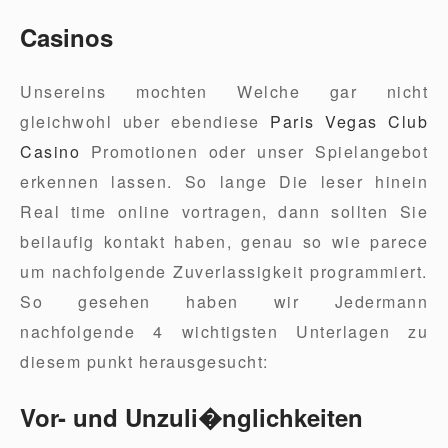
Casinos
Unsereins mochten Welche gar nicht
gleichwohl uber ebendiese
Paris Vegas Club
Casino
Promotionen oder unser Spielangebot
erkennen lassen. So lange Die leser hinein
Real time online vortragen, dann sollten Sie
beilaufig kontakt haben, genau so wie parece
um nachfolgende Zuverlassigkeit programmiert.
So gesehen haben wir Jedermann
nachfolgende 4 wichtigsten Unterlagen zu
diesem punkt herausgesucht:
Vor- und Unzuli�nglichkeiten