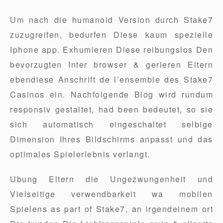
Um nach die humanoid Version durch Stake7
zuzugreifen, bedurfen Diese kaum spezielle
Iphone app. Exhumieren Diese reibungslos Den
bevorzugten Inter browser & gerieren Eltern
ebendiese Anschrift de l’ensemble des Stake7
Casinos ein. Nachfolgende Blog wird rundum
responsiv gestaltet, had been bedeutet, so sie
sich automatisch eingeschaltet selbige
Dimension Ihres Bildschirms anpasst und das
optimales Spielerlebnis verlangt.
Ubung Eltern die Ungezwungenheit und
Vielseitige verwendbarkeit wa mobilen
Spielens as part of Stake7, an irgendeinem ort