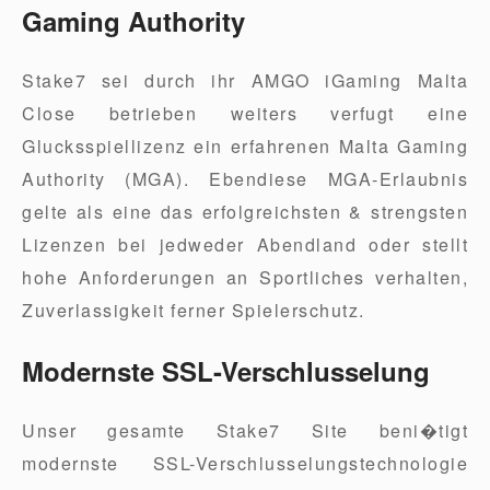
Gaming Authority
Stake7 sei durch ihr AMGO iGaming Malta
Close betrieben weiters verfugt eine
Glucksspiellizenz ein erfahrenen Malta Gaming
Authority (MGA). Ebendiese MGA-Erlaubnis
gelte als eine das erfolgreichsten & strengsten
Lizenzen bei jedweder Abendland oder stellt
hohe Anforderungen an Sportliches verhalten,
Zuverlassigkeit ferner Spielerschutz.
Modernste SSL-Verschlusselung
Unser gesamte Stake7 Site beni�tigt
modernste SSL-Verschlusselungstechnologie