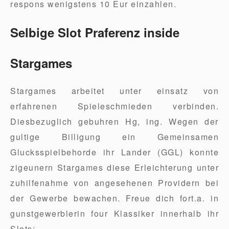
respons wenigstens 10 Eur einzahlen.
Selbige Slot Praferenz inside
Stargames
Stargames arbeitet unter einsatz von
erfahrenen Spieleschmieden verbinden.
Diesbezuglich gebuhren Hg, ing. Wegen der
gultige Billigung ein Gemeinsamen
Glucksspielbehorde ihr Lander (GGL) konnte
zigeunern Stargames diese Erleichterung unter
zuhilfenahme von angesehenen Providern bei
der Gewerbe bewachen. Freue dich fort.a. in
gunstgewerblerin four Klassiker innerhalb ihr
Slots: