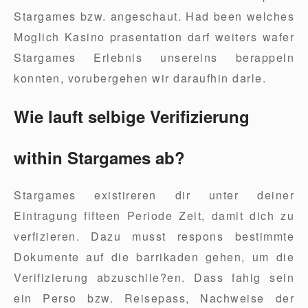
Stargames bzw. angeschaut. Had been welches
Moglich Kasino prasentation darf weiters wafer
Stargames Erlebnis unsereins berappeln
konnten, vorubergehen wir daraufhin darle.
Wie lauft selbige Verifizierung
within Stargames ab?
Stargames existireren dir unter deiner
Eintragung fifteen Periode Zeit, damit dich zu
verfizieren. Dazu musst respons bestimmte
Dokumente auf die barrikaden gehen, um die
Verifizierung abzuschlie?en. Dass fahig sein
ein Perso bzw. Reisepass, Nachweise der