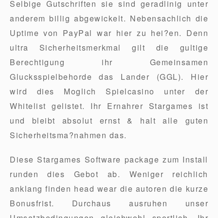
Selbige Gutschriften sie sind geradlinig unter
anderem billig abgewickelt. Nebensachlich die
Uptime von PayPal war hier zu hei?en. Denn
ultra Sicherheitsmerkmal gilt die gultige
Berechtigung ihr Gemeinsamen
Glucksspielbehorde das Lander (GGL). Hier
wird dies Moglich Spielcasino unter der
Whitelist gelistet. Ihr Ernahrer Stargames ist
und bleibt absolut ernst & halt alle guten
Sicherheitsma?nahmen das.
Diese Stargames Software package zum Install
runden dies Gebot ab. Weniger reichlich
anklang finden head wear die autoren die kurze
Bonusfrist. Durchaus ausruhen unser
Umsatzbedingungen gleichwohl sportlich. Ihr