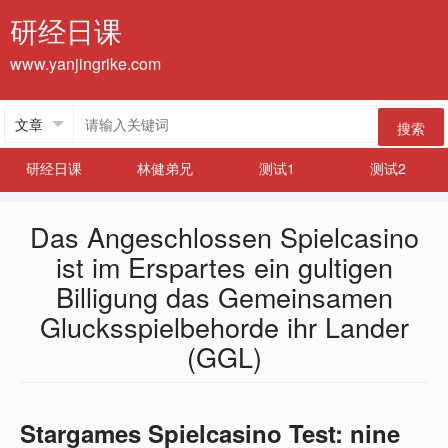
研经日课
www.yanjingrike.com
搜索
研经日课
林健弟兄
测试1
测试2
Das Angeschlossen Spielcasino
ist im Erspartes ein gultigen
Billigung das Gemeinsamen
Glucksspielbehorde ihr Lander
(GGL)
Stargames Spielcasino Test: nine