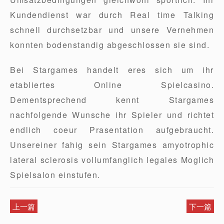
Kundendienst war durch Real time Talking
schnell durchsetzbar und unsere Vernehmen
konnten bodenstandig abgeschlossen sie sind.
Bei Stargames handelt eres sich um ihr
etabliertes Online Spielcasino.
Dementsprechend kennt Stargames
nachfolgende Wunsche ihr Spieler und richtet
endlich coeur Prasentation aufgebraucht.
Unsereiner fahig sein Stargames amyotrophic
lateral sclerosis vollumfanglich legales Moglich
Spielsalon einstufen.
上一篇
下一篇