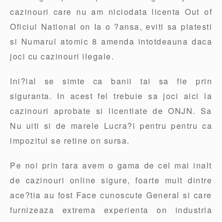
cazinouri care nu am niciodata licenta Out of
Oficiul National on Ia o ?ansa, eviti sa platesti
si Numarul atomic 8 amenda intotdeauna daca
joci cu cazinouri ilegale.
Ini?ial se simte ca banii tai sa fie prin
siguranta. In acest fel trebuie sa joci aici la
cazinouri aprobate si licentiate de ONJN. Sa
Nu uiti si de marele Lucra?i pentru pentru ca
impozitul se retine on sursa.
Pe noi prin tara avem o gama de cel mai inalt
de cazinouri online sigure, foarte mult dintre
ace?tia au fost Face cunoscute General si care
furnizeaza extrema experienta on industria