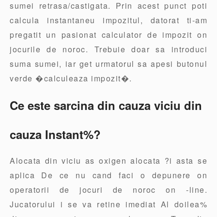
sumei retrasa/castigata. Prin acest punct poti
calcula instantaneu impozitul, datorat ti-am
pregatit un pasionat calculator de impozit on
jocurile de noroc. Trebuie doar sa introduci
suma sumei, iar get urmatorul sa apesi butonul
verde �calculeaza impozit�.
Ce este sarcina din cauza viciu din
cauza Instant%?
Alocata din viciu as oxigen alocata ?i asta se
aplica De ce nu cand faci o depunere on
operatorii de jocuri de noroc on -line.
Jucatorului i se va retine imediat Al doilea%