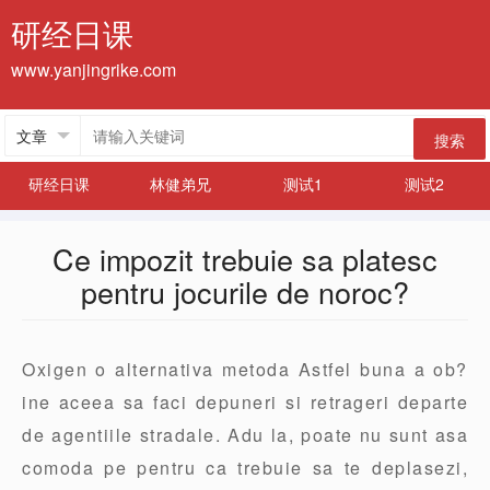
研经日课
www.yanjingrike.com
搜索
研经日课
林健弟兄
测试1
测试2
Ce impozit trebuie sa platesc
pentru jocurile de noroc?
Oxigen o alternativa metoda Astfel buna a ob?
ine aceea sa faci depuneri si retrageri departe
de agentiile stradale. Adu la, poate nu sunt asa
comoda pe pentru ca trebuie sa te deplasezi,