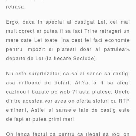
retrasa.
Ergo, daca in special ai castigat Lei, cel mai
mult corect ar putea fi sa faci Trine retrageri un
mare cate Lei toate. Ina cest fel faci economie
pentru impozit si platesti doar al patrulea%
departe de Lei (la fiecare Seclude).
Nu este surprinzator, ca sa ai sanse sa castigi
asa milioane de dolari, Afi?at a fi sa alegi
cazinouri bazate pe web ?i asta platesc. Unele
dintre acestea vor avea on oferta sloturi cu RTP
eminent, Astfel si sansele tale de castig este
de fapt ar putea primi mari.
On langa faptul ca pentru ca ilegal sa joci on