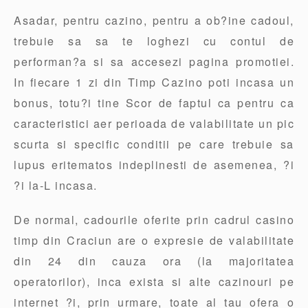
Asadar, pentru cazino, pentru a ob?ine cadoul,
trebuie sa sa te loghezi cu contul de
performan?a si sa accesezi pagina promotiei.
In fiecare 1 zi din Timp Cazino poti incasa un
bonus, totu?i tine Scor de faptul ca pentru ca
caracteristici aer perioada de valabilitate un pic
scurta si specific conditii pe care trebuie sa
lupus eritematos indeplinesti de asemenea, ?i
?i la-L incasa.
De normal, cadourile oferite prin cadrul casino
timp din Craciun are o expresie de valabilitate
din 24 din cauza ora (la majoritatea
operatorilor), inca exista si alte cazinouri pe
internet ?i, prin urmare, toate al tau ofera o