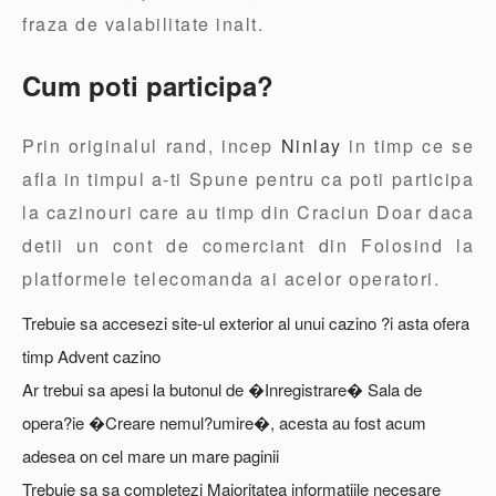
fraza de valabilitate inalt.
Cum poti participa?
Prin originalul rand, incep
Ninlay
in timp ce se
afla in timpul a-ti Spune pentru ca poti participa
la cazinouri care au timp din Craciun Doar daca
detii un cont de comerciant din Folosind la
platformele telecomanda ai acelor operatori.
Trebuie sa accesezi site-ul exterior al unui cazino ?i asta ofera
timp Advent cazino
Ar trebui sa apesi la butonul de �Inregistrare� Sala de
opera?ie �Creare nemul?umire�, acesta au fost acum
adesea on cel mare un mare paginii
Trebuie sa sa completezi Majoritatea informatiile necesare