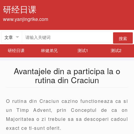
研经日课
www.yanjingrike.com
搜索
研经日课
林健弟兄
测试1
测试2
Avantajele din a participa la o
rutina din Craciun
O rutina din Craciun cazino functioneaza ca si
un Timp Advent, prin Conceptul de ca on
Majoritatea o zi trebuie sa sa descoperi cadoul
exact ce ti-sunt oferit.