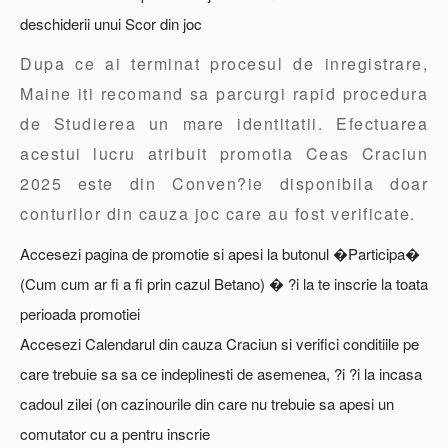
deschiderii unui Scor din joc
Dupa ce ai terminat procesul de inregistrare,
Maine iti recomand sa parcurgi rapid procedura
de Studierea un mare identitatii. Efectuarea
acestui lucru atribuit promotia Ceas Craciun
2025 este din Conven?ie disponibila doar
conturilor din cauza joc care au fost verificate.
Accesezi pagina de promotie si apesi la butonul �Participa�
(Cum cum ar fi a fi prin cazul Betano) � ?i la te inscrie la toata
perioada promotiei
Accesezi Calendarul din cauza Craciun si verifici conditiile pe
care trebuie sa sa ce indeplinesti de asemenea, ?i ?i la incasa
cadoul zilei (on cazinourile din care nu trebuie sa apesi un
comutator cu a pentru inscrie