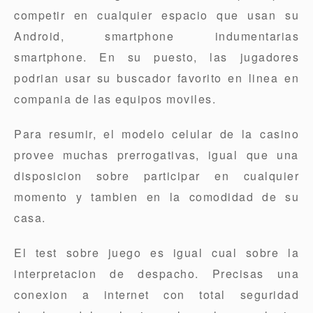
competir en cualquier espacio que usan su
Android, smartphone indumentarias
smartphone. En su puesto, las jugadores
podrian usar su buscador favorito en linea en
compania de las equipos moviles.
Para resumir, el modelo celular de la casino
provee muchas prerrogativas, igual que una
disposicion sobre participar en cualquier
momento y tambien en la comodidad de su
casa.
El test sobre juego es igual cual sobre la
interpretacion de despacho. Precisas una
conexion a internet con total seguridad