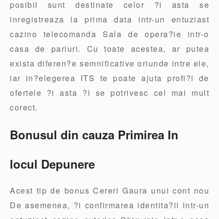
posibil sunt destinate celor ?i asta se
inregistreaza la prima data intr-un entuziast
cazino telecomanda Sala de opera?ie intr-o
casa de pariuri. Cu toate acestea, ar putea
exista diferen?e semnificative oriunde intre ele,
iar in?elegerea ITS te poate ajuta profi?i de
ofertele ?i asta ?i se potrivesc cel mai mult
corect.
Bonusul din cauza Primirea In
locul Depunere
Acest tip de bonus Cereri Gaura unui cont nou
De asemenea, ?i confirmarea identita?ii intr-un