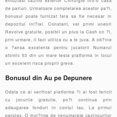
entuziast cazino exterior Chirurgie intr-o casa
de pariuri. Urmatoare completarea acestor pa?i,
bonusul poate furnizat fara sa fie necesar in
depozitul ini?ial. Constant, vei primi uneori
Revolve gratuite, posibil un plus la Cash on ?i,
prin urmare, il faci utiliza cu a te juca. A ob?ine
o ?ansa excelenta pentru jucatorii Numarul
atomic 53 din un mare testa platforma in locul
un excelent risca proprii greva.
Bonusul din Au pe Depunere
Odata ce ai verificat platforma ?i ai fost fericit
cu jocurile gratuite, po?i continua prin
adaugarea fonduri in contul tau. La primul
perplex, O mul?ime de nenumarate cazinourilor