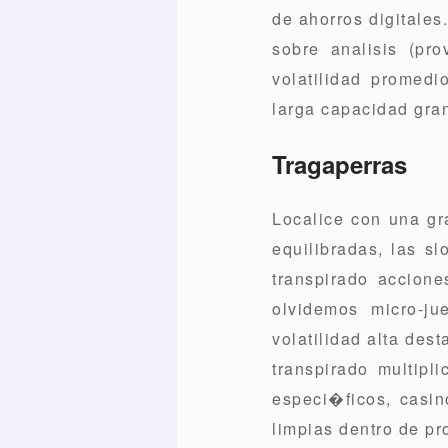
de ahorros digitales
sobre analisis (pr
volatilidad promedi
larga capacidad gra
Tragaperras
Localice con una gr
equilibradas, las s
transpirado accion
olvidemos micro-ju
volatilidad alta dest
transpirado multipl
especi�ficos, casi
limpias dentro de pr