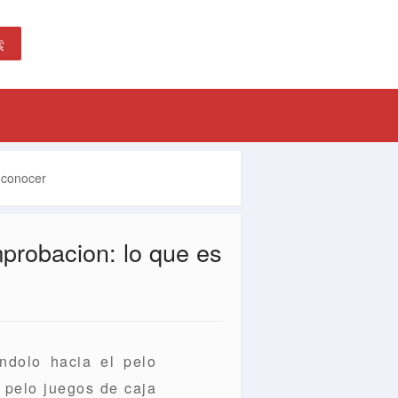
索
 conocer
mprobacion: lo que es
ndolo hacia el pelo
l pelo juegos de caja