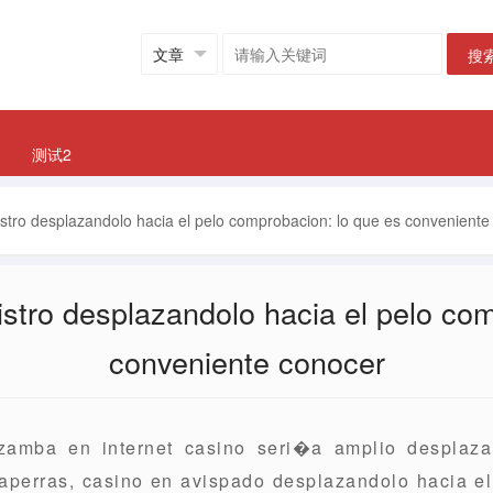
搜
测试2
istro desplazandolo hacia el pelo comprobacion: lo que es conveniente
istro desplazandolo hacia el pelo co
conveniente conocer
azamba en internet casino seri�a amplio desplaza
gaperras, casino en avispado desplazandolo hacia e