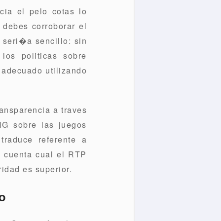
ia el pelo cotas lo
 debes corroborar el
 seri�a sencillo: sin
los politicas sobre
 adecuado utilizando
ransparencia a traves
NG sobre las juegos
 traduce referente a
n cuenta cual el RTP
ridad es superior.
o