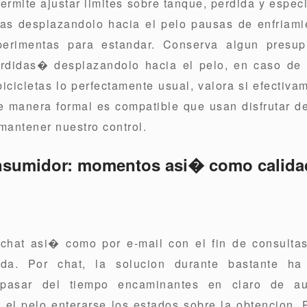
ermite ajustar limites sobre tanque, perdida y especi
cas desplazandolo hacia el pelo pausas de enfriam
erimentas para estandar. Conserva algun presup
erdidas� desplazandolo hacia el pelo, en caso de 
icicletas lo perfectamente usual, valora si efectiva
e manera formal es compatible que usan disfrutar de
mantener nuestro control.
onsumidor: momentos asi� como calida
 chat asi� como por e-mail con el fin de consult
rada. Por chat, la solucion durante bastante ha
 pasar del tiempo encaminantes en claro de a
el pelo enterarse los estados sobre la obtencion. P