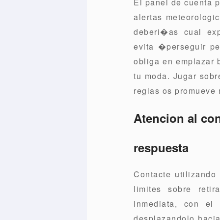
El panel de cuenta p
alertas meteorologi
deberi�as cual exp
evita �perseguir p
obliga en emplazar b
tu moda. Jugar sobr
reglas os promueve 
Atencion al c
respuesta
Contacte utilizando
limites sobre reti
inmediata, con el
desplazandolo hacia 