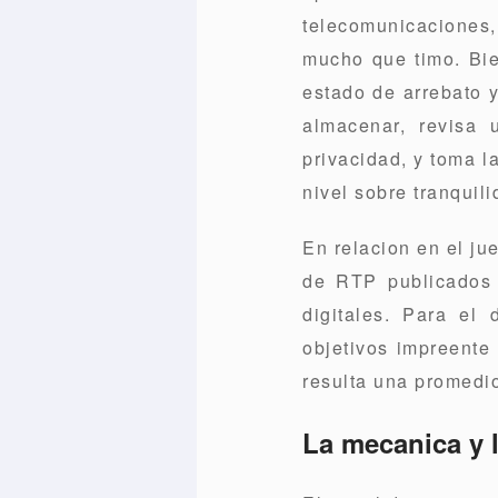
telecomunicaciones
mucho que timo. Bie
estado de arrebato y
almacenar, revisa 
privacidad, y toma 
nivel sobre tranquili
En relacion en el ju
de RTP publicados 
digitales. Para el 
objetivos impreente
resulta una promedio
La mecanica y 