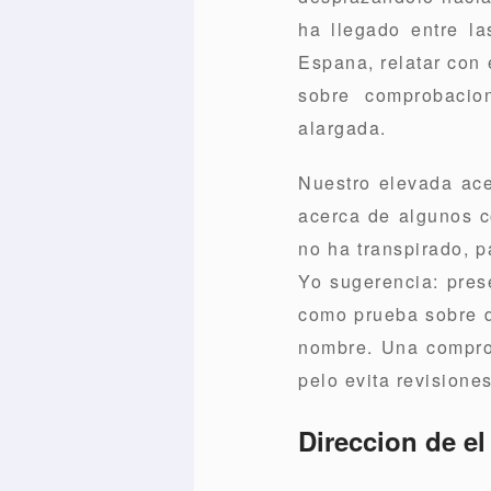
ha llegado entre l
Espana, relatar con 
sobre comprobacion
alargada.
Nuestro elevada ace
acerca de algunos c
no ha transpirado, 
Yo sugerencia: pres
como prueba sobre d
nombre. Una comprob
pelo evita revisiones
Direccion de e