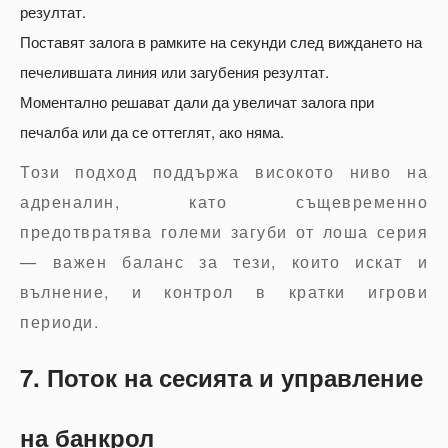
резултат.
Поставят залога в рамките на секунди след виждането на
печелившата линия или загубения резултат.
Моментално решават дали да увеличат залога при
печалба или да се оттеглят, ако няма.
Този подход поддържа високото ниво на
адреналин, като същевременно
предотвратява големи загуби от лоша серия
— важен баланс за тези, които искат и
вълнение, и контрол в кратки игрови
периоди.
7. Поток на сесията и управление
на банкрол