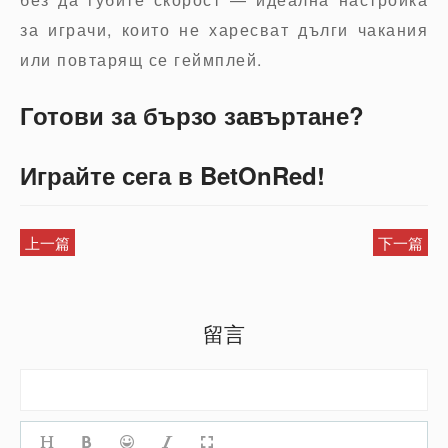
за играчи, които не харесват дълги чакания
или повтарящ се геймплей.
Готови за бързо завъртане?
Играйте сега в BetOnRed!
上一篇
下一篇
留言