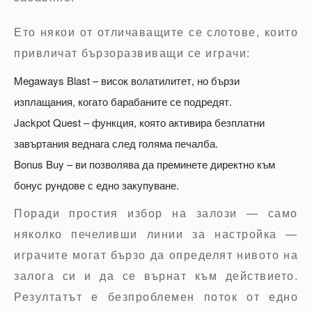
Ето някои от отличаващите се слотове, които
привличат бързоразвиващи се играчи:
Megaways Blast – висок волатилитет, но бързи
изплащания, когато барабаните се подредят.
Jackpot Quest – функция, която активира безплатни
завъртания веднага след голяма печалба.
Bonus Buy – ви позволява да преминете директно към
бонус рундове с едно закупуване.
Поради простия избор на залози — само
няколко печеливши линии за настройка —
играчите могат бързо да определят нивото на
залога си и да се върнат към действието.
Резултатът е безпроблемен поток от едно