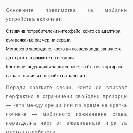
Основните предимства за мобилни
устройства включват:
Отзивчив потребителски интерфейс, който се адаптира
към всякакъв размер на екрана.
Мигновено зареждане, което ви позволява да започнете
да въртите в рамките на секунди.
Контроли, подходящи за докосване, за бързо стартиране
на завъртания и настройка на залозите.
Поради кратките сесии, които се вписват
перфектно в ограничени свободни прозорци
— като между срещи или по време на кратка
почивка — мобилното изживяване става
неразделна част от ежедневната игра за
много потребители.