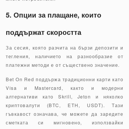
5. Опции за плащане, които
поддържат скоростта
За сесия, която разчита на бързи депозити и
тегления, наличието на разнообразие от
платежни методи е от съществено значение.
Bet On Red поддържа традиционни карти като
Visa и Mastercard, както и модерни
алтернативи като Skrill, Jeton и няколко
криптовалути (BTC, ETH, USDT). Тази
гъвкавост означава, че можете да заредите
сметката си мигновено, използвайки