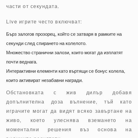
части от секундата.
Live игрите често включват:
Бърз залогов прозорец, който се затваря в рамките на
секунди след спирането на колелото.
Множество странични залози, които могат да изплатят
почти веднага.
Интерактивни елементи като въртящи се бонус колела,
които активират незабавни награди.
Обстановката с жив дилър добавя
допълнителна доза вълнение, тъй като
играчите могат да видят всяко завъртане на
живо, което улеснява вземането на
моментални решения въз основа на