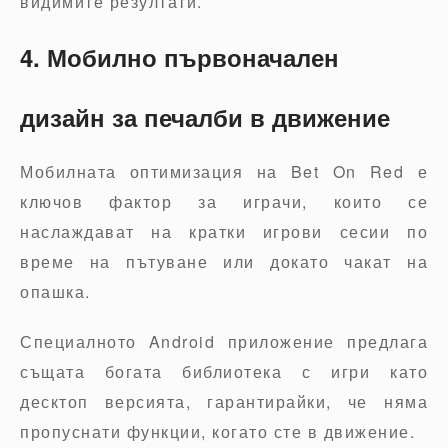
видимите резултати.
4. Мобилно първоначален
дизайн за печалби в движение
Мобилната оптимизация на Bet On Red е
ключов фактор за играчи, които се
наслаждават на кратки игрови сесии по
време на пътуване или докато чакат на
опашка.
Специалното Android приложение предлага
същата богата библиотека с игри като
десктоп версията, гарантирайки, че няма
пропуснати функции, когато сте в движение.