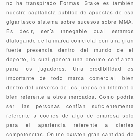
no ha transpirado Formas. Stake es también
nuestro capitalista publico de apuestas de esa
gigantesco sistema sobre sucesos sobre MMA.
Es decir, serí­a innegable cual estamos
dialogando de la marca comercial con una gran
fuerte presencia dentro del mundo de el
deporte, lo cual genera una enorme confianza
para los jugadores.
Una credibilidad es
importante de todo marca comercial, bien
dentro del universo de los juegos en internet o
bien referente a otros mercados. Como podrí­a
ser, las personas confían suficientemente
referente a coches de algo de empresa solo
para el apariencia referente a ciertas
competencias. Online existen gran cantidad de