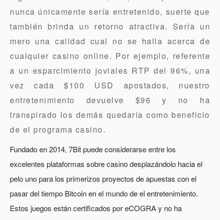
nunca únicamente serí­a entretenido, suerte que
también brinda un retorno atractiva. Serí­a un
mero una calidad cual no se halla acerca de
cualquier casino online. Por ejemplo, referente
a un esparcimiento joviales RTP del 96%, una
vez cada $100 USD apostados, nuestro
entretenimiento devuelve $96 y no ha
transpirado los demás quedaría como beneficio
de el programa casino.
Fundado en 2014, 7Bit puede considerarse entre los
excelentes plataformas sobre casino desplazándolo hacia el
pelo uno para los primerizos proyectos de apuestas con el
pasar del tiempo Bitcoin en el mundo de el entretenimiento.
Estos juegos están certificados por eCOGRA y no ha