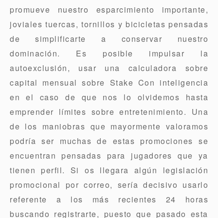
promueve nuestro esparcimiento importante,
joviales tuercas, tornillos y bicicletas pensadas
de simplificarte a conservar nuestro
dominación. Es posible impulsar la
autoexclusión, usar una calculadora sobre
capital mensual sobre Stake Con inteligencia
en el caso de que nos lo olvidemos hasta
emprender límites sobre entretenimiento. Una
de los maniobras que mayormente valoramos
podrí­a ser muchas de estas promociones se
encuentran pensadas para jugadores que ya
tienen perfil. Si os llegara algún legislación
promocional por correo, serí­a decisivo usarlo
referente a los más recientes 24 horas
buscando registrarte, puesto que pasado esta