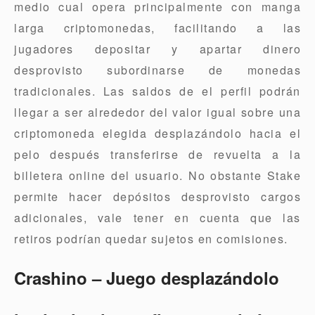
medio cual opera principalmente con manga
larga criptomonedas, facilitando a las
jugadores depositar y apartar dinero
desprovisto subordinarse de monedas
tradicionales. Las saldos de el perfil podrán
llegar a ser alrededor del valor igual sobre una
criptomoneda elegida desplazándolo hacia el
pelo después transferirse de revuelta a la
billetera online del usuario. No obstante Stake
permite hacer depósitos desprovisto cargos
adicionales, vale tener en cuenta que las
retiros podrían quedar sujetos en comisiones.
Crashino – Juego desplazándolo