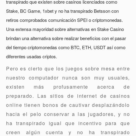
transpirado que existen sobre casinos licenciados como
Stake, BC Game, 1xbet y no ha transpirado Betsson con
retiros comprobados comunicación SPEI o criptomonedas.
Una extensa mayoridad sobre alternativas en Stake Casino
brindan una alternativa sobre realizar beneficios con el pasar
del tiempo criptomonedas como BTC, ETH, USDT así­ como
diferentes usadas criptos.
Pero es cierto que los juegos sobre mesa entre
nuestro computador nunca son muy usuales,
existen más profusamente acerca de
preparado. Las sitios de internet de casinos
online tienen bonos de cautivar desplazándolo
hacia el pelo conservar a las jugadores, y no
ha transpirado igual que incentivo para que
creen algún cuenta y no ha transpirado