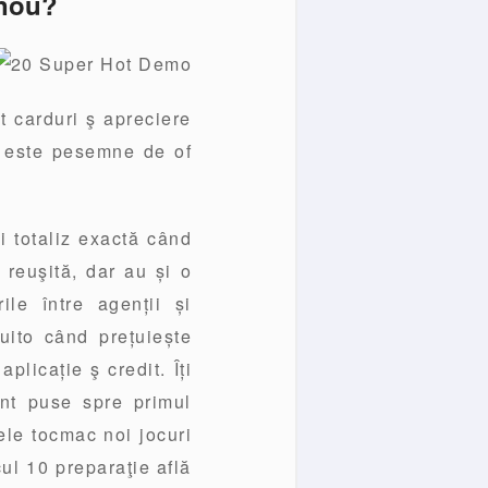
inou?
t carduri ş apreciere
o, este pesemne de of
i totaliz exactă când
reuşită, dar au și o
le între agenții și
ţuito când prețuiește
plicație ş credit. Îți
unt puse spre primul
cele tocmac noi jocuri
ul 10 preparaţie află