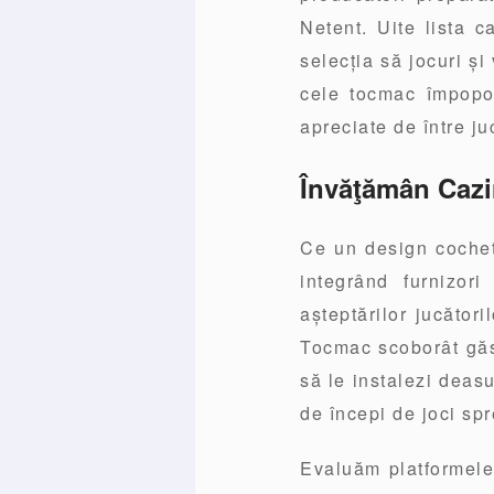
Netent. Uite lista c
selecția să jocuri și
cele tocmac împopor
apreciate de între ju
Învăţămân Cazi
Ce un design cochet 
integrând furnizor
așteptărilor jucător
Tocmac scoborât găse
să le instalezi deas
de începi de joci sp
Evaluăm platformele a