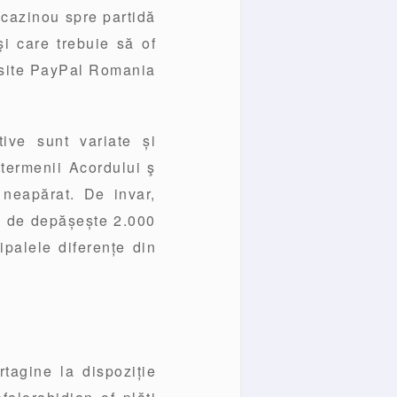
i cazinou spre partidă
i care trebuie să of
i site PayPal Romania
tive sunt variate și
 termenii Acordului ş
 neapărat. De invar,
me de depășește 2.000
palele diferențe din
rtagine la dispoziție