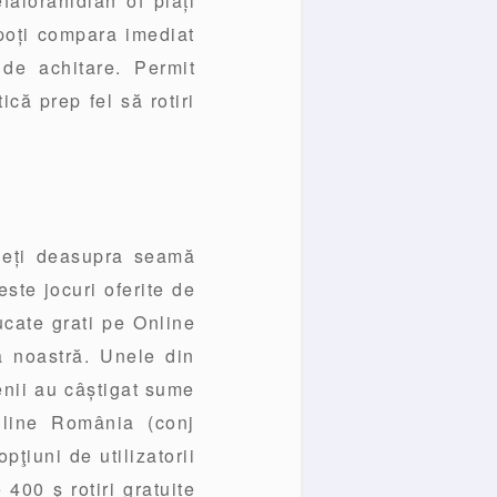
alorahidian of plăți
 poți compara imediat
 de achitare. Permit
ică prep fel să rotiri
ideți deasupra seamă
este jocuri oferite de
jucate grati pe Online
a noastră. Unele din
enii au câștigat sume
nline România (conj
ţiuni de utilizatorii
400 ş rotiri gratuite