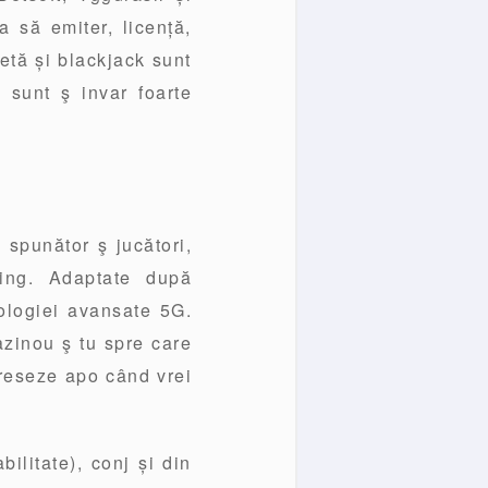
a să emiter, licență,
letă și blackjack sunt
 sunt ş invar foarte
 spunător ş jucători,
ming. Adaptate după
nologiei avansate 5G.
azinou ş tu spre care
ereseze apo când vrei
bilitate), conj și din