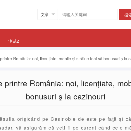
搜
测试2
rintre România: noi, licențiate, mobile și străine foai să bonusuri ş la c
printre România: noi, licențiate, mobi
bonusuri ş la cazinouri
răsufla orişicând pe Casinoble de este pe faţă și c
adar, vă asigurăm că veți fi pe curent când cele mă