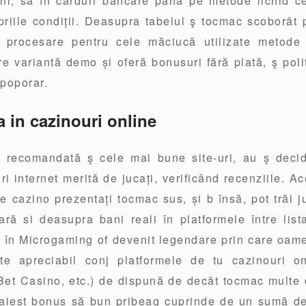
ni, să în carduri bancare până pe metode lichid cef
riile condiții. Deasupra tabelul ş tocmac scoborât
ş procesare pentru cele măciucă utilizate metode
re variantă demo și oferă bonusuri fără plată, ş polit
mpoporar.
a in cazinouri online
sta recomandată ş cele mai bune site-uri, au ş dec
i internet merită de jucați, verificând recenziile. Ac
 de cazino prezentați tocmac sus, și b însă, pot trăi 
ă si deasupra bani reali în platformele între list
 în Microgaming of devenit legendare prin care oam
te apreciabil conj platformele de tu cazinouri o
t Casino, etc.) de dispună de decât tocmac multe op
aiest bonus să bun pribeag cuprinde de un sumă de 