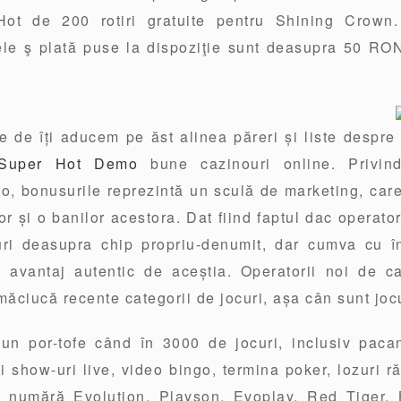
Hot de 200 rotiri gratuite pentru Shining Crown
le ş plată puse la dispoziţie sunt deasupra 50 R
e de îți aducem pe ăst alinea păreri și liste despre
Super Hot Demo
bune cazinouri online. Privind
no, bonusurile reprezintă un sculă de marketing, care
or și o banilor acestora. Dat fiind faptul dac operato
ri deasupra chip propriu-denumit, dar cumva cu înd
n avantaj autentic de aceștia. Operatorii noi de c
măciucă recente categorii de jocuri, așa cân sunt joc
un por-tofe când în 3000 de jocuri, inclusiv pacan
și show-uri live, video bingo, termina poker, lozuri ră
t numără Evolution, Playson, Evoplay, Red Tiger, B