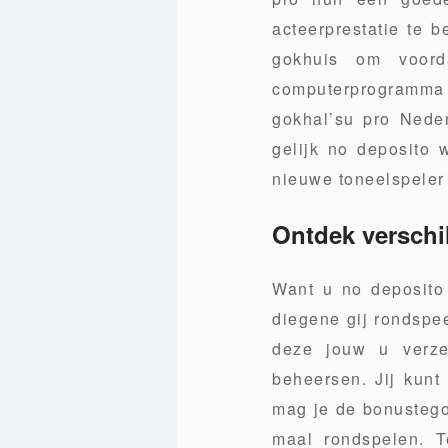
acteerprestatie te 
gokhuis om voorda
computerprogramma v
gokhal’su pro Neder
gelijk no deposito 
nieuwe toneelspeler 
Ontdek verschi
Want u no deposito
diegene gij rondspe
deze jouw u verze
beheersen. Jij kunt
mag je de bonustegoe
maal rondspelen. T