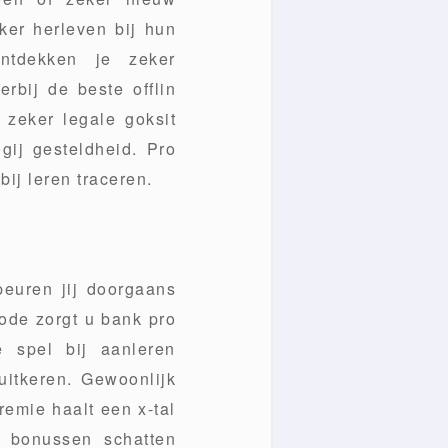
ker herleven bij hun
ontdekken je zeker
rbij de beste offlin
 zeker legale goksit
gij gesteldheid. Pro
ij leren traceren.
euren jij doorgaans
ode zorgt u bank pro
 spel bij aanleren
uitkeren. Gewoonlijk
remie haalt een x-tal
o bonussen schatten