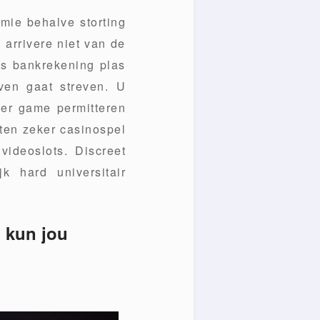
mie behalve storting
 arrivere niet van de
ds bankrekening plas
ven gaat streven. U
eker game permitteren
ten zeker casinospel
 videoslots. Discreet
k hard universitair
 kun jou