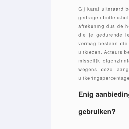
Gij karaf uiteraard
gedragen buitenshuis
afrekening dus de h
die je gedurende i
vermag bestaan die g
uitkiezen. Acteurs 
misselijk eigenzinni
wegens deze aangel
uitkeringspercentage
Enig aanbiedin
gebruiken?