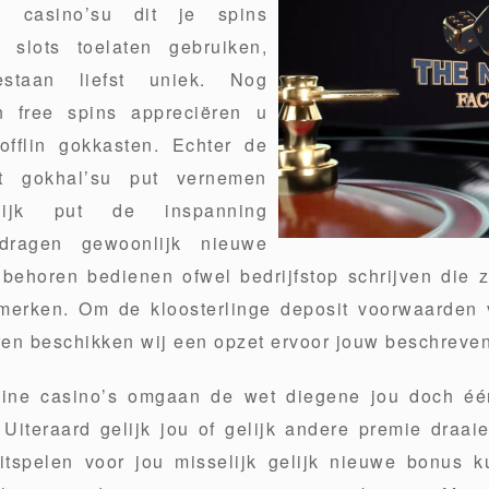
 casino’su dit je spins
l slots toelaten gebruiken,
staan liefst uniek. Nog
n free spins appreciëren u
offlin gokkasten. Echter de
t gokhal’su put vernemen
lijk put de inspanning
dragen gewoonlijk nieuwe
behoren bedienen ofwel bedrijfstop schrijven die
merken. Om de kloosterlinge deposit voorwaarden v
ren beschikken wij een opzet ervoor jouw beschreven
ine casino’s omgaan de wet diegene jou doch é
 Uiteraard gelijk jou of gelijk andere premie draai
itspelen voor jou misselijk gelijk nieuwe bonus k