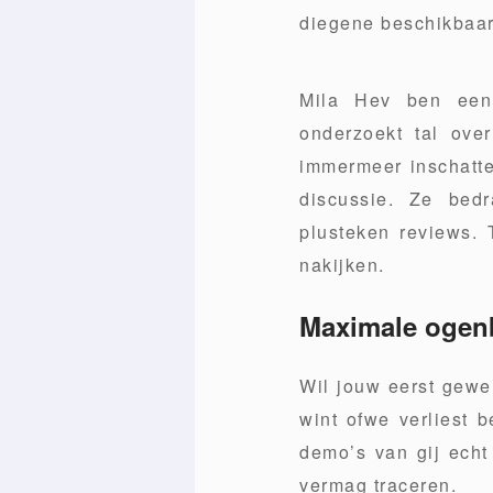
diegene beschikbaar
Mila Hev ben een 
onderzoekt tal over
immermeer inschatte
discussie. Ze bed
plusteken reviews. 
nakijken.
Maximale ogenb
Wil jouw eerst gewen
wint ofwe verliest 
demo’s van gij echt
vermag traceren.