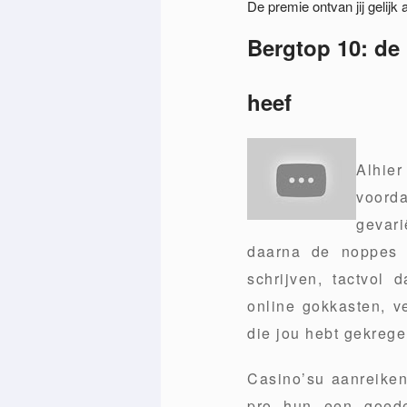
De premie ontvan jij gelijk
Bergtop 10: de
heef
Alhie
voorda
gevar
daarna de noppes 
schrijven, tactvol 
online gokkasten, ve
die jou hebt gekrege
Casino’su aanreiken
pro hun een goede