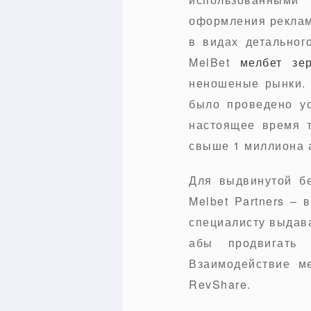
оформления реклам
в видах детальног
MelBet
мелбет зе
неношеные рынки. 
было проведено ус
настоящее время т
свыше 1 миллиона 
Для выдвинутой б
Melbet Partners – 
специалисту выдава
абы продвигать 
Взаимодействие м
RevShare.