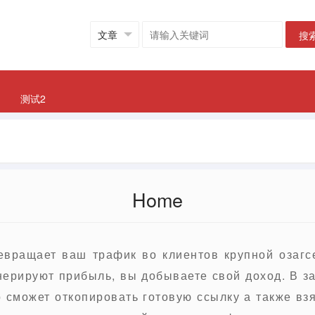
搜
测试2
Home
ревращает ваш трафик во клиентов крупной озагс
нерируют прибыль, вы добываете свой доход. В з
 сможет откопировать готовую ссылку а также вз