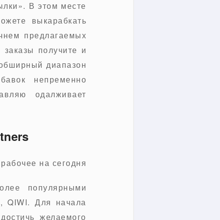
ылки». В этом месте
можете выкарабкать
ечнем предлагаемых
 заказы получите и
 обширный диапазон
бавок непременно
авляю одалживает
tners
олее популярными
l, QIWI. Для начала
 достичь желаемого