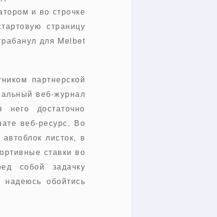
тором и во строчке
тартовую страницу
грабанул для Melbet
тником партнерской
иальный веб-журнал
я него достаточно
нате веб-ресурс. Во
автоблок листок, в
портивные ставки во
ред собой задачку
о надеюсь обойтись