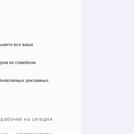
зьмите все ваши
ером во семейном
обновляемых рекламных
ные альтернативы