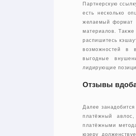
Партнерскую ссылку
есть несколько оп
желаемый формат (
материалов. Также
распишитесь кэшау
возможностей в 
выгодные внушен
лидирующие позици
Отзывы вдоба
Далее занадобится
платёжный авлос
платёжными методам
юзеру долженствуе