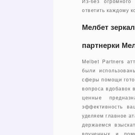
Из-без огромного
ответить каждому к
Мелбет зеркал
партнерки Ме
Melbet Partners а
были использован
сферы помощи гото
вопроса вдобавок 
ценные предназн
эффективность ва
уделяем главное ат
держаемся взыскат
врученных и пом