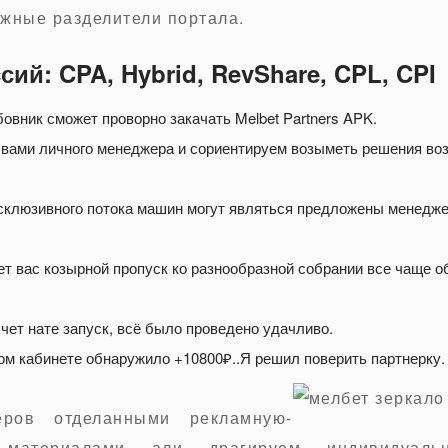
ожные разделители портала.
ий: CPA, Hybrid, RevShare, CPL, CPI
вник сможет проворно закачать Melbet Partners APK.
 вами личного менеджера и сориентируем возыметь решения во
клюзивного потока машин могут являться предложены менедж
т вас козырной пропуск ко разнообразной собрании все чаще 
ет нате запуск, всё было проведено удачливо.
ом кабинете обнаружило +10800₽..Я решил поверить партнерку.
еров отделанными рекламную-
 материалами али драгируем индивидуаль