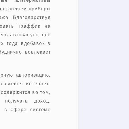
доставляем приборы
ажа. Благодарствуя
овать траффик на
сь автозапуск, всё
12 года вдобавок в
буднично вовлекает
рную авторизацию.
позволяет интернет-
 содержится во том,
 получать доход.
я в сфере системе