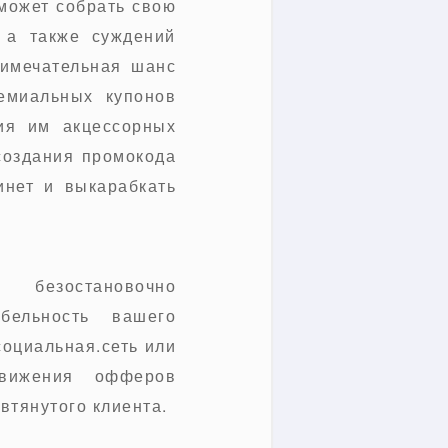
может собрать свою
 а также суждений
римечательная шанс
емиальных купонов
ия им акцессорных
создания промокода
инет и выкарабкать
 безостановочно
бельность вашего
социальная.сеть или
движения офферов
втянутого клиента.