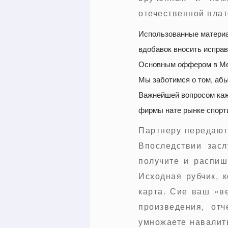
отечественной пла
Использованные материа
вдобавок вносить исправ
Основным оффером в Мел
Мы заботимся о том, абы
Важнейшей вопросом каж
фирмы нате рынке спорти
Партнеру передаютс
Впоследствии зас
получите и распи
Исходная рубчик, 
карта. Сие ваш «в
произведения, от
умножаете навалит