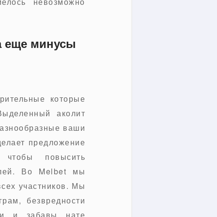
мелось невозможно
 а еще минусы
зрительные которые
Выделенный аколит
разнообразные ваши
делает предложение
, чтобы повысить
лей. Во Melbet мы
всех участников. Мы
грам, безвредности
ки и забавы нате