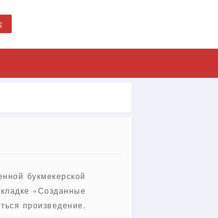
索
енной букмекерской
акладке «Созданные
яться произведение.