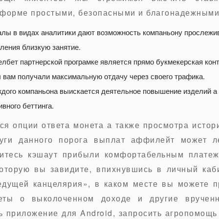
тформе простыми, безопасными и благонадежными
лы в видах аналитики дают возможность компаньону прослежив
ления близкую занятие.
бет партнерской програмке является прямо букмекерская конт
 вам получали максимальную отдачу через своего трафика.
дого компаньона выискается деятельное повышение изделий а 
вного беттинга.
я опции ответа монета а также просмотра истори
луги данного порога выплат аффилейт может ле
шитесь кэшаут прибыли комфортабельным платеж
которую вы завидите, впихнувшись в личный каби
едущей канцелярия», в каком месте вы можете п
четы о выколоченном доходе и другие вручен
ь приложение для Android, запросить агропомощь