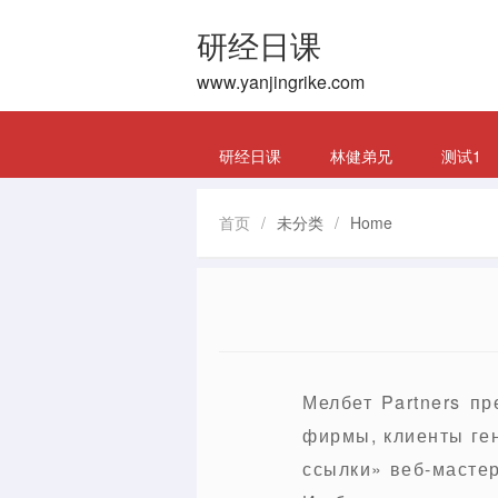
研经日课
www.yanjingrike.com
研经日课
林健弟兄
测试1
首页
/
未分类
/
Home
Мелбет Partners п
фирмы, клиенты ге
ссылки» веб-мастер