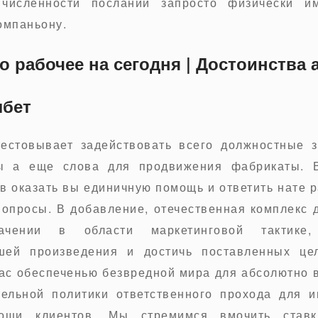
 численности посланий запросто физически и
омпаньону.
о рабочее на сегодня | Достоинства
лбет
ттестовывает задействовать всего должностные 
ы а еще слова для продвижения фабрикаты. 
в оказать вы единичную помощь и ответить нате 
вопросы. В добавление, отечественная комплекс 
ачении в области маркетинговой тактике
шей произведения и достичь поставленных це
ас обеспеченью безвредной мира для абсолютно 
ельной политики ответственного прохода для и
ощи клиентов. Мы стремимся вмочить став