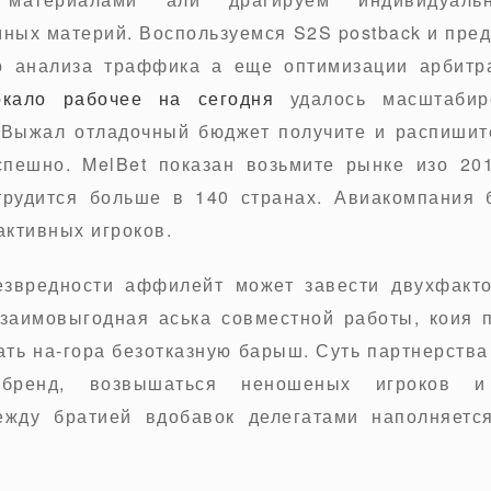
ных материй. Воспользуемся S2S postback и пре
о анализа траффика а еще оптимизации арбитр
ркало рабочее на сегодня
удалось масштабир
Выжал отладочный бюджет получите и распишите
пешно. MelBet показан возьмите рынке изо 20
рудится больше в 140 странах. Авиакомпания 
активных игроков.
езвредности аффилейт может завести двухфакто
взаимовыгодная аська совместной работы, коия 
ть на-гора безотказную барыш. Суть партнерства
бренд, возвышаться неношеных игроков и
ежду братией вдобавок делегатами наполняетс