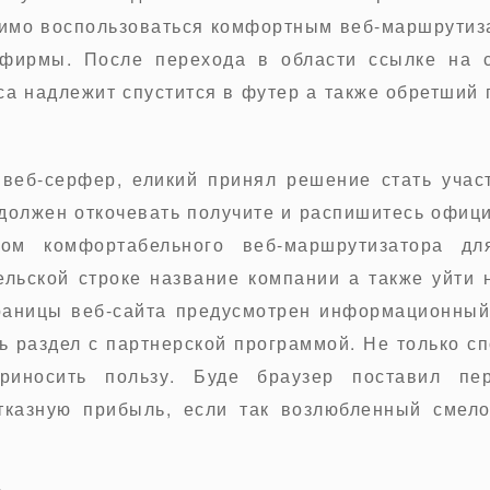
димо воспользоваться комфортным веб-маршрутиза
 фирмы. После перехода в области ссылке на с
са надлежит спустится в футер а также обретший 
веб-серфер, еликий принял решение стать учас
 должен откочевать получите и распишитесь офиц
ом комфортабельного веб-маршрутизатора дл
ельской строке название компании а также уйти 
раницы веб-сайта предусмотрен информационный 
ь раздел с партнерской программой. Не только с
риносить пользу. Буде браузер поставил пе
тказную прибыль, если так возлюбленный смел