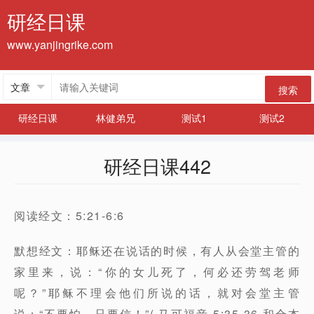
研经日课
www.yanjingrike.com
搜索
研经日课
林健弟兄
测试1
测试2
研经日课442
阅读经文：5:21-6:6
默想经文：耶稣还在说话的时候，有人从会堂主管的
家里来，说：“你的女儿死了，何必还劳驾老师
呢？”耶稣不理会他们所说的话，就对会堂主管
说：“不要怕，只要信！”( 马可福音 5:35-36 和合本