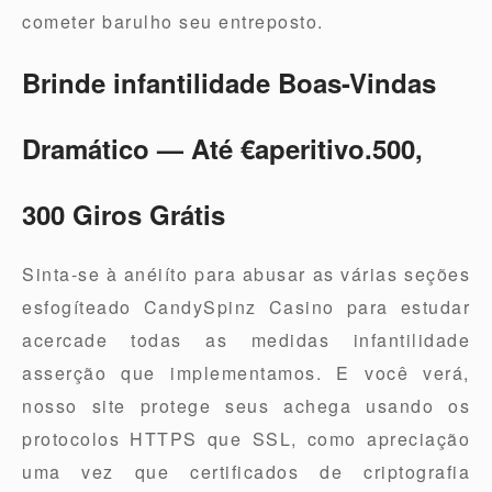
cometer barulho seu entreposto.
Brinde infantilidade Boas-Vindas
Dramático — Até €aperitivo.500,
300 Giros Grátis
Sinta-se à anéiíto para abusar as várias seções
esfogíteado CandySpinz Casino para estudar
acercade todas as medidas infantilidade
asserção que implementamos. E você verá,
nosso site protege seus achega usando os
protocolos HTTPS que SSL, como apreciação
uma vez que certificados de criptografia