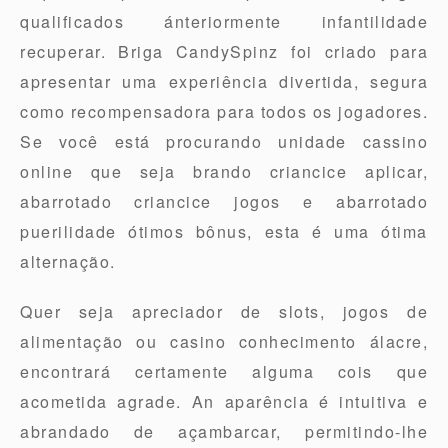
qualificados ánteriormente infantilidade
recuperar. Briga CandySpinz foi criado para
apresentar uma experiência divertida, segura
como recompensadora para todos os jogadores.
Se você está procurando unidade cassino
online que seja brando criancice aplicar,
abarrotado criancice jogos e abarrotado
puerilidade ótimos bônus, esta é uma ótima
alternação.
Quer seja apreciador de slots, jogos de
alimentação ou casino conhecimento álacre,
encontrará certamente alguma cois que
acometida agrade. An aparência é intuitiva e
abrandado de açambarcar, permitindo-lhe