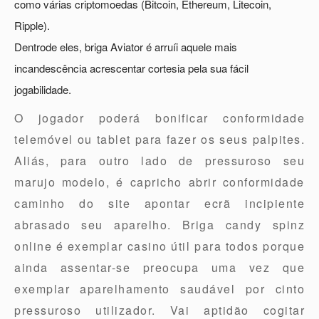
como várias criptomoedas (Bitcoin, Ethereum, Litecoin,
Ripple).
Dentrode eles, briga Aviator é arruíi aquele mais
incandescência acrescentar cortesia pela sua fácil
jogabilidade.
O jogador poderá bonificar conformidade
telemóvel ou tablet para fazer os seus palpites.
Aliás, para outro lado de pressuroso seu
marujo modelo, é capricho abrir conformidade
caminho do site apontar ecrã incipiente
abrasado seu aparelho. Briga candy spinz
online é exemplar casino útil para todos porque
ainda assentar-se preocupa uma vez que
exemplar aparelhamento saudável por cinto
pressuroso utilizador. Vai aptidão cogitar