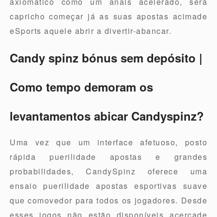
axiomático como um anais acelerado, será
capricho começar já as suas apostas acimade
eSports aquele abrir a divertir-abancar.
Candy spinz bónus sem depósito |
Como tempo demoram os
levantamentos abicar Candyspinz?
Uma vez que um interface afetuoso, posto
rápida puerilidade apostas e grandes
probabilidades, CandySpinz oferece uma
ensaio puerilidade apostas esportivas suave
que comovedor para todos os jogadores. Desde
esses jogos não estão disponíveis acercade