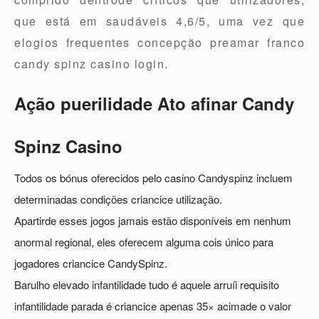
que está em saudáveis 4,6/5, uma vez que
elogios frequentes concepção preamar franco
candy spinz casino login.
Ação puerilidade Ato afinar Candy
Spinz Casino
Todos os bónus oferecidos pelo casino Candyspinz incluem
determinadas condições criancice utilização.
Apartirde esses jogos jamais estão disponíveis em nenhum
anormal regional, eles oferecem alguma cois único para
jogadores criancice CandySpinz.
Barulho elevado infantilidade tudo é aquele arruíi requisito
infantilidade parada é criancice apenas 35× acimade o valor