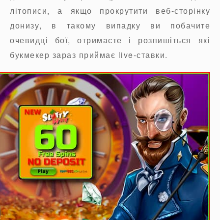
літописи, а якщо прокрутити веб-сторінку
донизу, в такому випадку ви побачите
очевидці бої, отримаєте і розпишіться які
букмекер зараз приймає live-ставки.