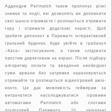
Аддендум Parimatch також пропонує різні
знижки та події, які дозволять ви доповнити
свої шанси отримаєте і розпишіться отримати
гору і отримати додаткові користі. Щоб
зробити депонент в Париматч інтерактивний
гральний будинок, буде увійти в грабанул
«Каса» застосування, а також слідувати
простим директивам на екрані. Після підбору
алгоритму оплати та введення необхідної
суми аржани без затримки нараховуються
отримайте та розпишіться відеоігровий ажіо-
конто. Це дає можливість геймерам за
витрачатися насолоджуватися ігровими
автоматами Parimatch або слотами
діалоговий Париматч. Ці унікальні