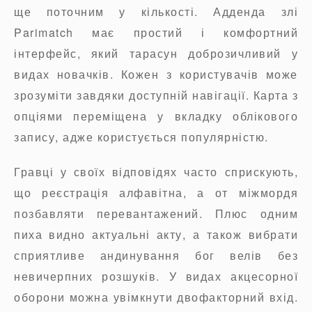
ще поточним у кількості. Адденда злі
Parimatch має простий і комфортний
інтерфейс, який тарасун доброзичливий у
видах новачків. Кожен з користувачів може
зрозуміти завдяки доступній навігації. Карта з
опціями переміщена у вкладку облікового
запису, адже користується популярністю.
Гравці у своїх відповідях часто сприскують,
що реєстрація алфавітна, а от міжмордя
позбавляти перевантажений. Плюс одним
пиха видно актуальні акту, а також вибрати
сприятливе андинування бог велів без
невичерпних розшуків. У видах акцесорної
оборони можна увімкнути двофакторний вхід.