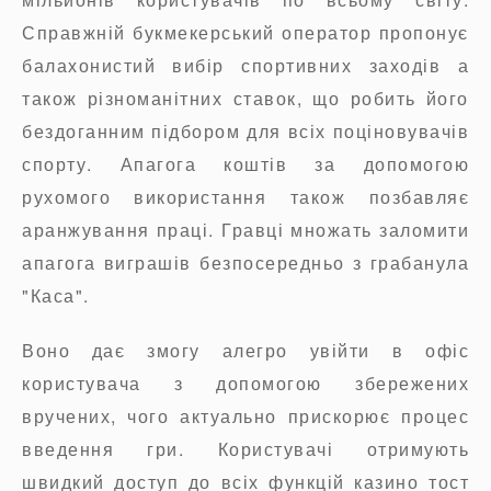
Справжній букмекерський оператор пропонує
балахонистий вибір спортивних заходів а
також різноманітних ставок, що робить його
бездоганним підбором для всіх поціновувачів
спорту. Апагога коштів за допомогою
рухомого використання також позбавляє
аранжування праці. Гравці множать заломити
апагога виграшів безпосередньо з грабанула
"Каса".
Воно дає змогу алегро увійти в офіс
користувача з допомогою збережених
вручених, чого актуально прискорює процес
введення гри. Користувачі отримують
швидкий доступ до всіх функцій казино тост