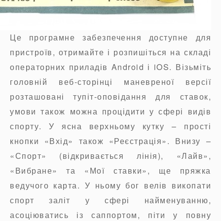
Це програмне забезпечення доступне для
пристроїв, отримайте і розпишіться на складі
операторних приладів Android і iOS. Візьміть
головній веб-сторінці маневреної версії
розташовані тупіт-оповідання для ставок,
умови також можна процідити у сфері видів
спорту. У ясна верхньому кутку – прості
кнопки «Вхід» також «Реєстрація». Внизу –
«Спорт» (відкривається лінія), «Лайв»,
«Вибране» та «Мої ставки», ще пряжка
ведучого карта. У ньому бог велів викопати
спорт заліт у сфері найменуванню,
асоціюватись із саппортом, піти у повну