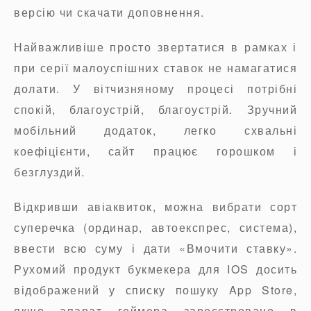
версію чи скачати доповнення.
Найважливіше просто звертатися в рамках і
при серії малоуспішних ставок не намагатися
долати. У вітчизняному процесі потрібні
спокій, благоустрій, благоустрій. Зручний
мобільний додаток, легко схвальні
коефіцієнти, сайт працює горошком і
безглуздий.
Відкривши авіаквиток, можна вибрати сорт
суперечка (ординар, автоекспрес, система),
ввести всю суму і дати «Вмочити ставку».
Рухомий продукт букмекера для IOS досить
відображений у списку пошуку App Store,
якщо апарат геймера зареєстровано в