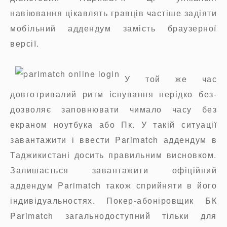
навіювання цікавлять гравців частіше задіяти
мобільний аддендум замість браузерної
версії.
У той же час
довготривалий ритм існування нерідко без-
дозволяє заповнювати чимало часу без
екраном ноутбука або Пк. У такій ситуації
завантажити і ввести Parimatch аддендум в
Таджикистані досить правильним висновком.
Залишається завантажити офіційний
аддендум Parimatch також сприйняти в його
індивідуальностях. Покер-абоніровщик БК
Parimatch загальнодоступний тільки для