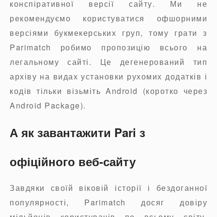
конспіративної версії сайту. Ми не
рекомендуємо користуватися офшорними
версіями букмекерських груп, тому грати з
Parimatch робимо пропозицію всього на
легальному сайті. Це дегенерований тип
архіву на видах установки рухомих додатків і
кодів тільки візьміть Android (коротко через
Android Package).
А як завантажити Pari з
офіційного веб-сайту
Завдяки своїй віковій історії і бездоганної
популярності, Parimatch досяг довіру
мільйонів користувачів по всьому світу.