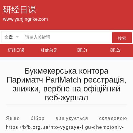
研经日课
www.yanjingrike.com
搜索
研经日课
林健弟兄
测试1
测试2
Букмекерська контора
Париматч PariMatch реєстрація,
знижки, вербне на офіційний
веб-журнал
Якщо бібор вишукується складовою
https://bfb.org.ua/hto-vygraye-ligu-chempioniv-