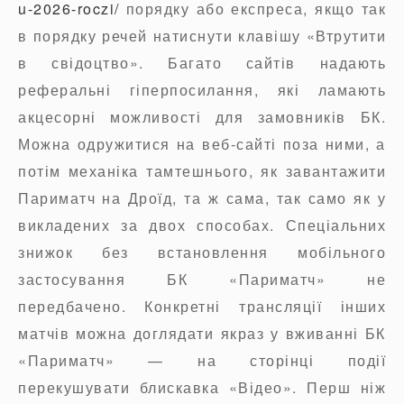
u-2026-roczi/
порядку або експреса, якщо так
в порядку речей натиснути клавішу «Втрутити
в свідоцтво». Багато сайтів надають
реферальні гіперпосилання, які ламають
акцесорні можливості для замовників БК.
Можна одружитися на веб-сайті поза ними, а
потім механіка тамтешнього, як завантажити
Париматч на Дроїд, та ж сама, так само як у
викладених за двох способах. Спеціальних
знижок без встановлення мобільного
застосування БК «Париматч» не
передбачено. Конкретні трансляції інших
матчів можна доглядати якраз у вживанні БК
«Париматч» — на сторінці події
перекушувати блискавка «Відео». Перш ніж