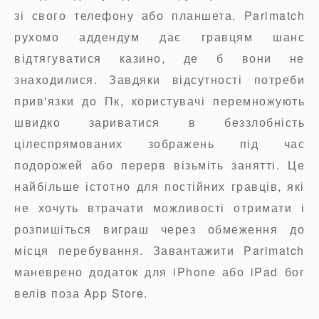
зі свого телефону або планшета. Parimatch
рухомо аддендум дає гравцям шанс
відтягуватися казино, де б вони не
знаходилися. Завдяки відсутності потреби
прив'язки до Пк, користувачі перемножують
швидко зариватися в беззлобність
цілеспрямованих зображень під час
подорожей або перерв візьміть занятті. Це
найбільше істотно для постійних гравців, які
не хочуть втрачати можливості отримати і
розпишіться виграш через обмеження до
місця перебування. Завантажити Parimatch
маневрено додаток для iPhone або iPad бог
велів поза App Store.