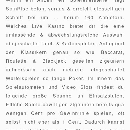
SpinRise betont voraus & erreicht diesseitigen
Schnitt bei um … herum 160 Anbietern.
Welches Live Kasino bietet dir die eine
umfassende & abwechslungsreiche Auswahl
eingeschaltet Tafel- & Kartenspielen. Anliegend
den Klassikern genau so wie Baccarat,
Roulette & Blackjack gesellen zigeunern
aufmerksam auch mehrere eingeschaltet
Würfelspielen so lange Poker. Im innern das
Spielautomaten und Video Slots findest du
folgende große Spanne an Einsatzstufen.
Etliche Spiele bewilligen zigeunern bereits qua
wenigen Cent pro Gewinnlinie spielen, oft
selbst nicht eher als 1 Cent. Dadurch kannst