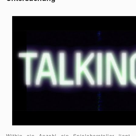
Within ein Anzahl ein Spielehersteller liegt