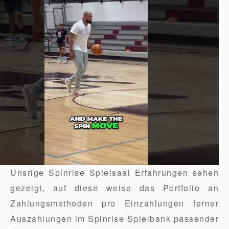
Unsrige Spinrise Spielsaal Erfahrungen sehen
gezeigt, auf diese weise das Portfolio an
Zahlungsmethoden pro Einzahlungen ferner
Auszahlungen im Spinrise Spielbank passender