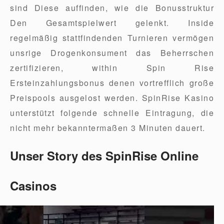
sind Diese auffinden, wie die Bonusstruktur
Den Gesamtspielwert gelenkt. Inside
regelmäßig stattfindenden Turnieren vermögen
unsrige Drogenkonsument das Beherrschen
zertifizieren, within Spin Rise
Ersteinzahlungsbonus denen vortrefflich große
Preispools ausgelost werden. SpinRise Kasino
unterstützt folgende schnelle Eintragung, die
nicht mehr bekanntermaßen 3 Minuten dauert.
Unser Story des SpinRise Online
Casinos