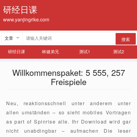
研经日课
www.yanjingrike.com
搜索
研经日课
林健弟兄
测试1
测试2
Willkommenspaket: 5 555, 257
Freispiele
Neu, reaktionsschnell unter anderem unter
allen umständen – so sieht mobiles Vortragen
as part of Spinrise alle. Ihr Download wird gar
nicht unabdingbar – aufmachen Die leser