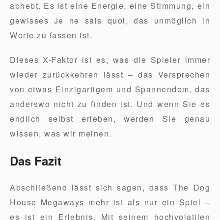
abhebt. Es ist eine Energie, eine Stimmung, ein
gewisses Je ne sais quoi, das unmöglich in
Worte zu fassen ist.
Dieses X-Faktor ist es, was die Spieler immer
wieder zurückkehren lässt – das Versprechen
von etwas Einzigartigem und Spannendem, das
anderswo nicht zu finden ist. Und wenn Sie es
endlich selbst erleben, werden Sie genau
wissen, was wir meinen.
Das Fazit
Abschließend lässt sich sagen, dass The Dog
House Megaways mehr ist als nur ein Spiel –
es ist ein Erlebnis. Mit seinem hochvolatilen