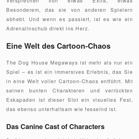
Versprechen von etwas Extra, etwas
Besonderem, das sie von anderen Spielern
abhebt. Und wenn es passiert, ist es wie ein
Adrenalinschub direkt ins Herz.
Eine Welt des Cartoon-Chaos
The Dog House Megaways ist mehr als nur ein
Spiel – es ist ein immersives Erlebnis, das Sie
in eine Welt voller Cartoon-Chaos entführt. Mit
seinen bunten Charakteren und verrückten
Eskapaden ist dieser Slot ein visuelles Fest,
das ebenso unterhaltsam wie fesselnd ist.
Das Canine Cast of Characters