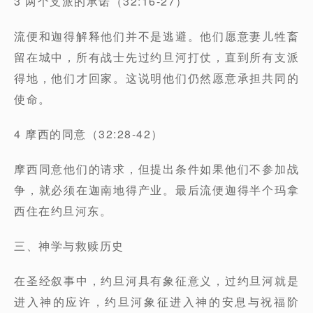
3 两个支派的承诺（32:16-27）
流便和迦得解释他们并不是逃避。他们愿意妻儿牲畜
留在城中，
所有战士先过约旦河打仗
，直到所有支派
得地，他们才回家。这说明他们仍然愿意承担
共同的
使命。
4 摩西的同意（32:28-42）
摩西同意他们的请求，但提出条件如果他们
不参加战
争，
就必须在迦南地得产业。最后流便迦得半个玛拿
西住在约旦河东。
三、神学与救赎历史
在圣经叙事中，约旦河具有象征意义，过约旦河就是
进入神的应许，约旦河象征
进入神的安息与祝福阶