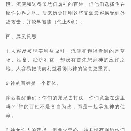
段
。流便和迦得虽然仍属神的百姓，但他们选择住在
应许边界之地
。后来历史证明这些支派最容易受到外
敌攻击，并较早被掳（代上5章）。
四、属灵反思
1 人容易被现实利益吸引。
流便和迦得看到的是草
场、牲畜、经济利益，却没有首先想到
神的应许之
地。
人容易把眼前利益看得比神的旨意更重要。
2 神的百姓是一个群体。
摩西提醒他们：你们的弟兄去打仗，你们竟坐在这里
吗？”神的百姓不是各自为政，而是
一起承担神的使
命。
3 神允许人的选择，但要求忠心。
神并没有强迫他们