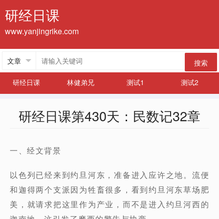
研经日课
www.yanjingrike.com
搜索
研经日课
林健弟兄
测试1
测试2
研经日课第430天：民数记32章
一、经文背景
以色列已经来到约旦河东，准备进入应许之地。流便
和迦得两个支派因为
牲畜很多
，看到约旦河东草场肥
美，就请求把这里作为产业，而不是进入约旦河西的
迦南地。这引发了摩西的警告与协商。