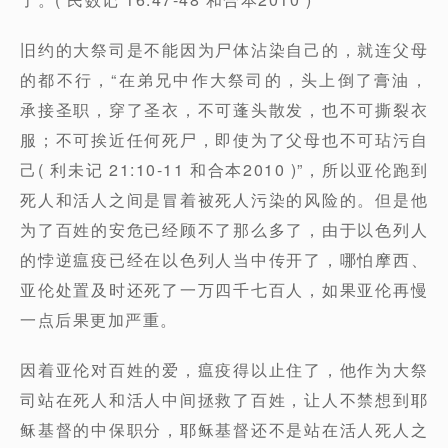
旧约的大祭司是不能因为尸体沾染自己的，就连父母
的都不行，“在弟兄中作大祭司的，头上倒了膏油，
承接圣职，穿了圣衣，不可蓬头散发，也不可撕裂衣
服；不可挨近任何死尸，即使为了父母也不可玷污自
己( 利未记 21:10-11 和合本2010 )”，所以亚伦跑到
死人和活人之间是冒着被死人污染的风险的。但是他
为了百姓的安危已经顾不了那么多了，由于以色列人
的悖逆瘟疫已经在以色列人当中传开了，哪怕摩西、
亚伦处置及时还死了一万四千七百人，如果亚伦再慢
一点后果更加严重。
因着亚伦对百姓的爱，瘟疫得以止住了，他作为大祭
司站在死人和活人中间拯救了百姓，让人不禁想到耶
稣基督的中保职分，耶稣基督还不是站在活人死人之