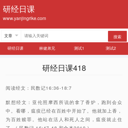
研经日课
www.yanjingrike.com
搜索
研经日课
林健弟兄
测试1
测试2
研经日课418
阅读经文：民数记16:36-18:7
默想经文：亚伦照摩西所说的拿了香炉，跑到会众
中。看哪，瘟疫已经在百姓中开始了。他就加上香，
为百姓赎罪。他站在活人和死人之间，瘟疫就止住
了。( 民数记 16:47-48 和合本2010 )