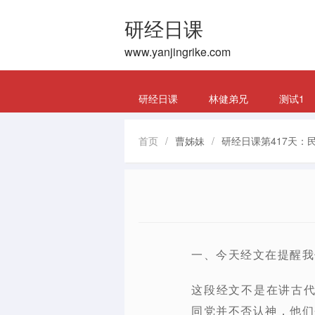
研经日课
www.yanjingrike.com
研经日课
林健弟兄
测试1
首页
/
曹姊妹
/
研经日课第417天：民数
一、今天经文在提醒我
这段经文不是在讲古
同党并不否认神，他们