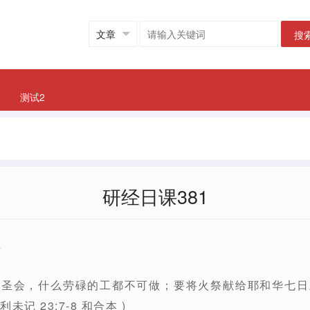
搜
测试2
研经日课381
章
有圣会，什么劳碌的工都不可做；要将火祭献给耶和华七日
未记 23:7-8 和合本 )