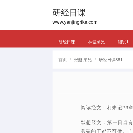
研经日课
www.yanjingrike.com
研经日课
林健弟兄
测试1
首页
/
张越 弟兄
/
研经日课381
阅读经文：利未记23
默想经文：第一日当
劳碌的工都不可做。”( 利