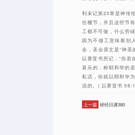
利未记第23章是神传
住棚节，并且这些节
工都不可做，什么劳
因为不做工意味着别
会，圣会原文是“神圣
以赛亚书所记，“你若
喜乐的，称耶和华的
私话，你就以耶和华
说的。( 以赛亚书 58:1
上一篇
研经日课380