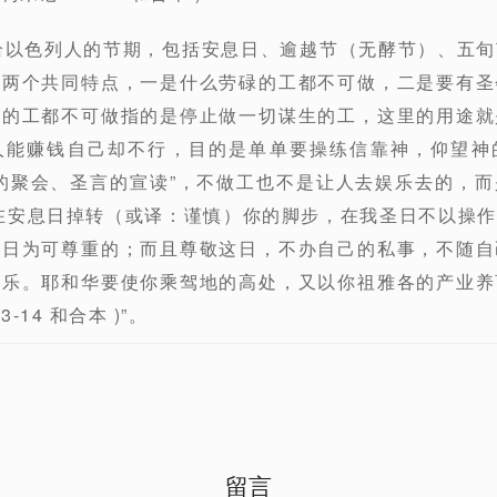
给以色列人的节期，包括安息日、逾越节（无酵节）、五
有两个共同特点，一是什么劳碌的工都不可做，二是要有圣
碌的工都不可做指的是停止做一切谋生的工，这里的用途就
人能赚钱自己却不行，目的是单单要操练信靠神，仰望神
的聚会、圣言的宣读”，不做工也不是让人去娱乐去的，
在安息日掉转（或译：谨慎）你的脚步，在我圣日不以操
圣日为可尊重的；而且尊敬这日，不办自己的私事，不随自
为乐。耶和华要使你乘驾地的高处，又以你祖雅各的产业养
3-14 和合本 )”。
留言