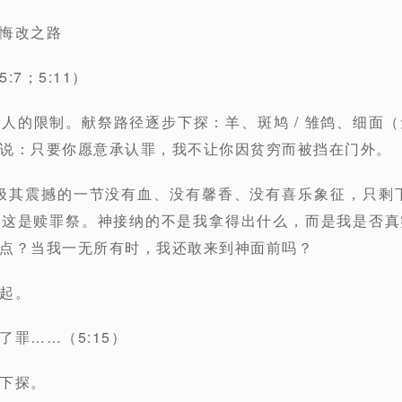
悔改之路
7；5:11）
见人的限制。
献祭路径逐步下探：羊、斑鸠 / 雏鸽、细面
说
：只要你愿意承认罪，我不让你因贫穷而被挡在门外
。
却极其震撼的一节
没有血、没有馨香、没有喜乐象征，只剩
：这是赎罪祭。神接纳的不是我拿得出什么，而是我是否真
点？当我一无所有时，我还敢来到神面前吗？
起。
罪……（5:15）
下探。