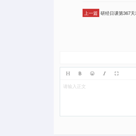
上一篇
研经日课第367天
请输入正文