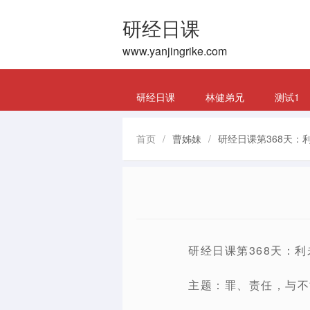
研经日课
www.yanjingrike.com
研经日课
林健弟兄
测试1
首页
/
曹姊妹
/
研经日课第368天：利
研经日课第368天：利未
主题：罪、责任，与不