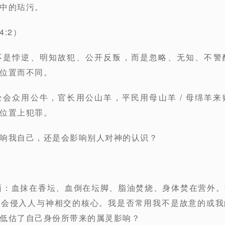
中的玷污。
:2）
不是悖逆
、明知故犯、公开反叛，而是忽略、无知、不警
位置而不同。
会众用公牛，官长用公山羊，平民用母山羊 / 母绵羊
位置上犯罪
。
响我自己，还是会影响别人对神的认识？
画面：血抹在香坛、血倒在坛脚、脂油焚烧、身体焚在营外
是会侵入人与神相交的核心。
我是否常用我不是故意的或我
低估了自己身份所带来的属灵影响？