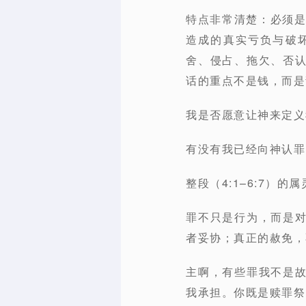
特点非常清楚：必须
造成的真实亏负与破
舍、侵占、拖欠、否
话的重点不是钱，而是
我是否愿意让神来定义
有没有我已经向神认罪
整段（
4:1–6:7）的
罪不只是行为，而是
者妥协
；
真正的赦免，
主啊，有些罪我不是
我承担。你既是赎罪祭