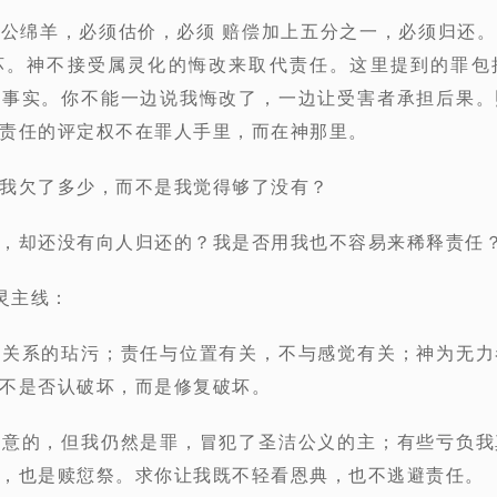
是
公绵羊，
必须
估价，
必须
赔偿加上五分之一
，必须
归还。
坏。神不接受属灵化的悔改来取代责任。
这里提到的罪包
认事实。
你不能一边说我悔改了，一边让受害者承担后果。
责任的评定权不在罪人手里，而在神那里。
我欠了多少，而不是我觉得够了没有？
，却还没有向人归还的？我是否用我也不容易来稀释责任
属灵主线：
对关系的玷污；责任与位置有关，不与感觉有关
；
神为无力
不是否认破坏，而是修复破坏。
故意的，但我仍然是罪，冒犯了圣洁公义的主；有些亏负我
，也是赎愆祭。求你让我既不轻看恩典，也不逃避责任。