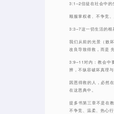
3:1–2信徒在社会中
顺服掌权者、不争竞、
3:3–7这一切生活的
我们从前的光景（败
改良导致得救
，而是
3:9–11对内：教会
辨，不纵容破坏真理与
因恩得救的人，必然
在这恩典中。
提多书第三章不是在
不争竞、温柔、热心行