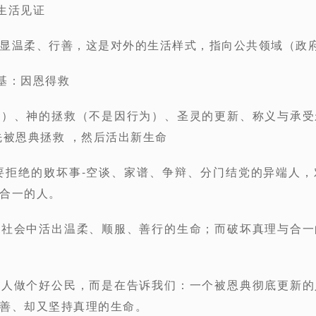
的生活见证
显温柔、行善，这是
对外的生活样式
，指向公共领域（政
根基：因恩得救
坏）、神的拯救（不是因行为）、圣灵的更新、称义与承受
先被恩典拯救 ，然后活出新生命
中要拒绝的败坏事
-空谈、家谱、争辩、分门结党的异端人
合一的人。
在社会中活出温柔、顺服、善行的生命；而破坏真理与合一
教人做个好公民，而是在告诉我们：一个被恩典彻底更新的
善、却又坚持真理的生命。