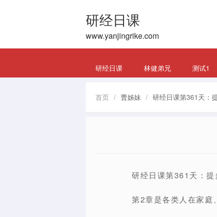
研经日课
www.yanjingrike.com
研经日课
林健弟兄
测试1
首页
/
曹姊妹
/
研经日课第361天：
研经日课第361天：提
第2章是各类人在家庭