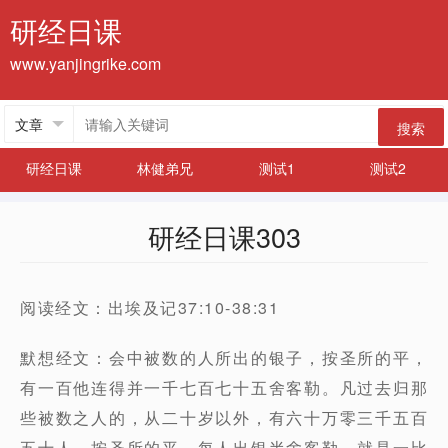
研经日课
www.yanjingrike.com
搜索
研经日课
林健弟兄
测试1
测试2
研经日课303
阅读经文：出埃及记37:10-38:31
默想经文：会中被数的人所出的银子，按圣所的平，
有一百他连得并一千七百七十五舍客勒。凡过去归那
些被数之人的，从二十岁以外，有六十万零三千五百
五十人。按圣所的平，每人出银半舍客勒，就是一比