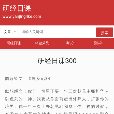
研经日课
www.yanjingrike.com
搜索
研经日课
林健弟兄
测试1
测试2
研经日课300
阅读经文：出埃及记34
默想经文：你们一切男丁要一年三次朝见主耶和华－
以色列的 神。我要从你面前赶出外邦人，扩张你的
境界。你一年三次上去朝见耶和华－你 神的时候，
必没有人贪慕你的地土。( 出埃及记 34:23-24 和合