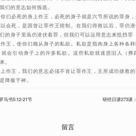
我们的意志如何拣选。
在你们必死的身上作王，必死的身子就是六节所说的罪身，
所以会死，是因曾让罪作王辖制。在我们得救以后，罪仍潜
们的身子里虽仍潜伏着罪，但我们可以运用意志来抵挡罪
上作王，使你们顺从身子的私欲。私欲是指肉身上各种各样
，就会引动身子上的许多私欲。这些私欲就迷惑旧人（弗四
来。
身上作王，我们的意志必须不肯让罪作王，主所成功拯救的
是降服于神。
马书5:12-21节
研经日课273课：罗
留言