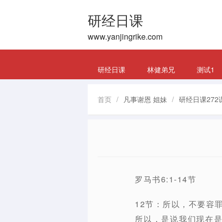
研经日课
www.yanjingrike.com
研经日课
林健弟兄
测试1
首页
/
凡事谢恩 姐妹
/
研经日课272课
罗马书6:1-14节
12节：所以，不要容
所以，是说我们现在