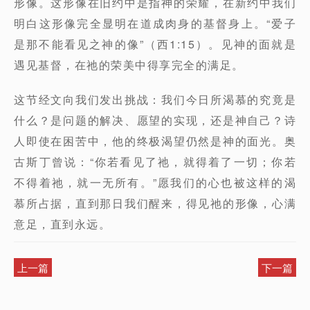
形像。这形像在旧约中是指神的荣耀，在新约中我们
明白这形像完全显明在道成肉身的基督身上。“爱子
是那不能看见之神的像”（西1:15）。见神的面就是
遇见基督，在祂的荣美中得享完全的满足。
这节经文向我们发出挑战：我们今日所渴慕的究竟是
什么？是问题的解决、愿望的实现，还是神自己？诗
人即使在困苦中，他的终极渴望仍然是神的面光。奥
古斯丁曾说：“你若看见了祂，就得着了一切；你若
不得着祂，就一无所有。”愿我们的心也被这样的渴
慕所占据，直到那日我们醒来，得见祂的形像，心满
意足，直到永远。
上一篇
下一篇