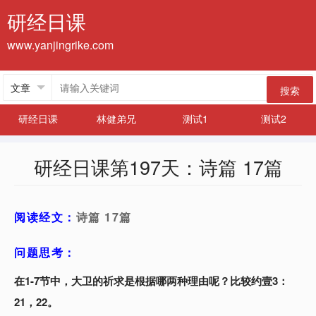
研经日课
www.yanjingrike.com
搜索
研经日课
林健弟兄
测试1
测试2
研经日课第197天：诗篇 17篇
阅读经文：
诗篇 17篇
问题思考：
在1-7节中，大卫的祈求是根据哪两种理由呢？比较约壹3：
21，22。