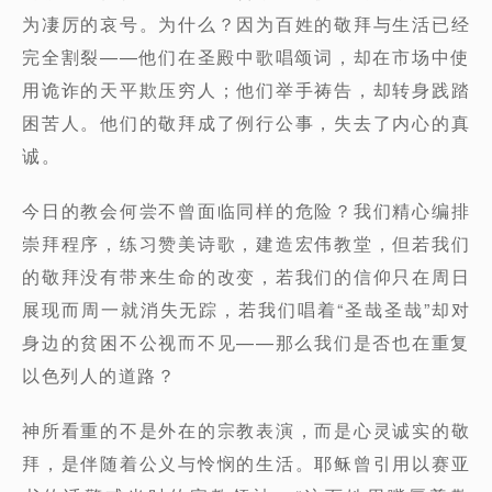
为凄厉的哀号。为什么？因为百姓的敬拜与生活已经
完全割裂——他们在圣殿中歌唱颂词，却在市场中使
用诡诈的天平欺压穷人；他们举手祷告，却转身践踏
困苦人。他们的敬拜成了例行公事，失去了内心的真
诚。
今日的教会何尝不曾面临同样的危险？我们精心编排
崇拜程序，练习赞美诗歌，建造宏伟教堂，但若我们
的敬拜没有带来生命的改变，若我们的信仰只在周日
展现而周一就消失无踪，若我们唱着“圣哉圣哉”却对
身边的贫困不公视而不见——那么我们是否也在重复
以色列人的道路？
神所看重的不是外在的宗教表演，而是心灵诚实的敬
拜，是伴随着公义与怜悯的生活。耶稣曾引用以赛亚