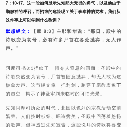
7：10-17。这一段如何显示先知那大无畏的勇气，以及他由于
顺服神的呼召，而招致的危险呢？关于事奉神的要求，我们从
这件事上可以学到什么教训？
默想经文：
【摩 8:3】主耶和华说：“那日，殿中的
诗歌变为哀号，必有许多尸首在各处抛弃，无人作
声。”
阿摩司书8:3描绘了一幅令人窒息的画面：圣殿中的
诗歌突然变为哀号，尸首被随意抛弃，却无人敢为这
惨象发声。这节经文像一把利剑，刺穿了宗教表象下
的虚空，揭示了神圣审判来临时的可怕光景。
先知阿摩司所处的时代，北国以色列的宗教活动空前
繁荣。人们按时献祭、唱诗赞美，圣殿中回荡着悠扬
的歌声。但神透过先知宣告，这些悦耳的诗歌将要变